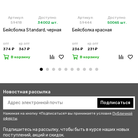
Артикул:
Доступно:
Артикул:
Доступно:
59418
34002 шт.
59444
50065 шт.
Бейсболка Standard, черная
Бейсболка красная
опт
кр.опт
опт
кр.опт
374 ₽
367 ₽
236 ₽
231 ₽
В корзину
В корзину
Новостная рассылка
Подписаться
Нажимая на кнопку «Подписаться» вы принимаете условия
Публичной
оферты
.
Подпишитесь на рассылку, чтобы быть в курсе наших новых
поступлений, акций и скидок.