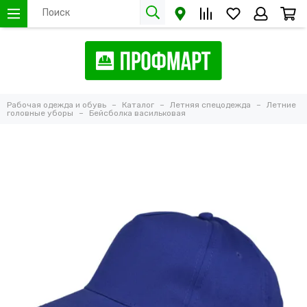
Рабочая одежда и обувь
Каталог
Летняя спецодежда
Летние
головные уборы
Бейсболка васильковая