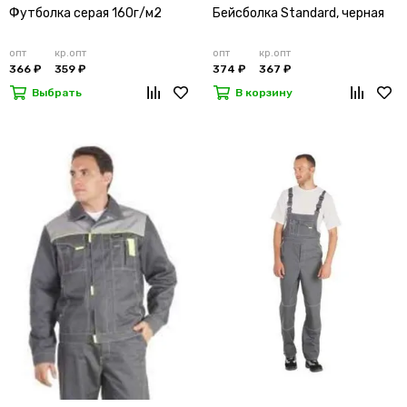
Футболка серая 160г/м2
Бейсболка Standard, черная
опт
кр.опт
опт
кр.опт
366 ₽
359 ₽
374 ₽
367 ₽
Выбрать
В корзину