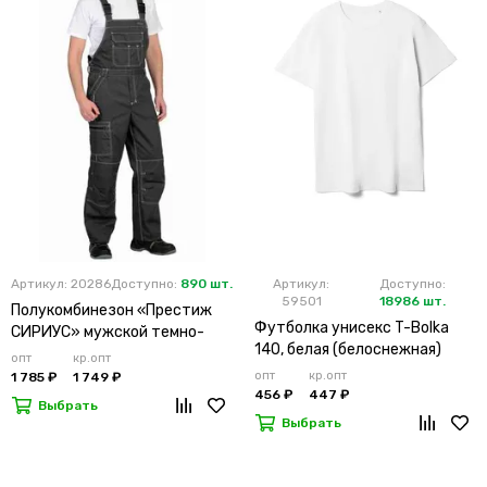
Артикул: 20286
Доступно:
890 шт.
Артикул:
Доступно:
59501
18986 шт.
Полукомбинезон «Престиж
Футболка унисекс T-Bolka
СИРИУС» мужской темно-
140, белая (белоснежная)
серый
опт
кр.опт
опт
кр.опт
1 785 ₽
1 749 ₽
456 ₽
447 ₽
Выбрать
Выбрать