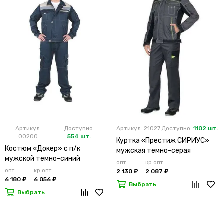
Артикул:
Доступно:
Артикул: 21027
Доступно:
1102 шт.
00200
554 шт.
Куртка «Престиж СИРИУС»
Костюм «Докер» с п/к
мужская темно-серая
мужской темно-синий
опт
кр.опт
опт
кр.опт
2 130 ₽
2 087 ₽
6 180 ₽
6 056 ₽
Выбрать
Выбрать