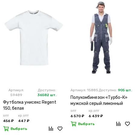
Артикул:
Доступно:
Артикул: 15885
Доступно:
905 шт.
59489
36582 шт.
Полукомбинезон «Турбо-К»
Футболка унисекс Regent
мужской серый лимонный
150, белая
опт
кр.опт
опт
кр.опт
6 570 ₽
6 439 ₽
456 ₽
447 ₽
Выбрать
Выбрать