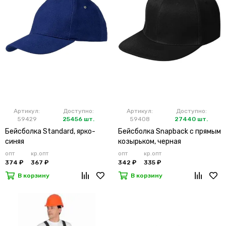
Артикул:
Доступно:
Артикул:
Доступно:
59429
25456 шт.
59408
27440 шт.
Бейсболка Standard, ярко-
Бейсболка Snapback с прямым
синяя
козырьком, черная
опт
кр.опт
опт
кр.опт
374 ₽
367 ₽
342 ₽
335 ₽
В корзину
В корзину