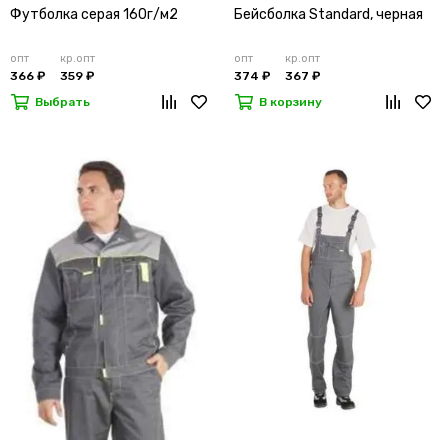
Футболка серая 160г/м2
Бейсболка Standard, черная
опт
кр.опт
опт
кр.опт
366 ₽
359 ₽
374 ₽
367 ₽
Выбрать
В корзину