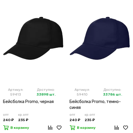
Артикул:
Доступно:
Артикул:
Доступно:
59413
33898 шт.
59410
33786 шт.
Бейсболка Promo, черная
Бейсболка Promo, темно-
синяя
опт
кр.опт
опт
кр.опт
240 ₽
235 ₽
240 ₽
235 ₽
В корзину
В корзину