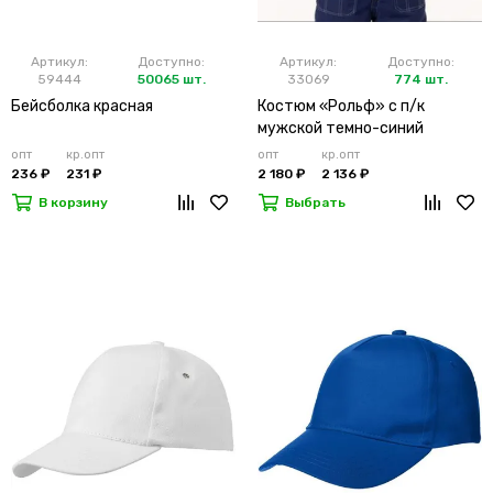
Артикул:
Доступно:
Артикул:
Доступно:
59444
50065 шт.
33069
774 шт.
Бейсболка красная
Костюм «Рольф» с п/к
мужской темно-синий
опт
кр.опт
опт
кр.опт
236 ₽
231 ₽
2 180 ₽
2 136 ₽
В корзину
Выбрать