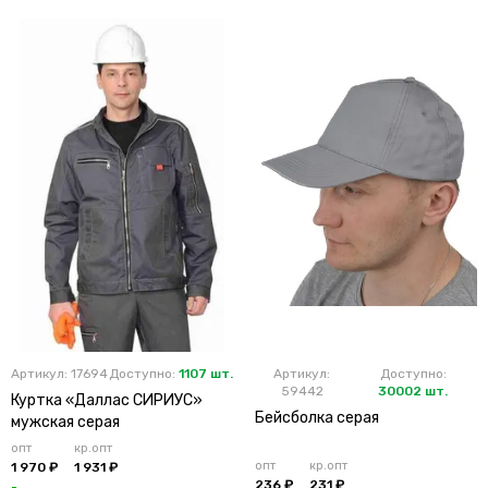
Артикул: 17694
Доступно:
1107 шт.
Артикул:
Доступно:
59442
30002 шт.
Куртка «Даллас СИРИУС»
Бейсболка серая
мужская серая
опт
кр.опт
опт
кр.опт
1 970 ₽
1 931 ₽
236 ₽
231 ₽