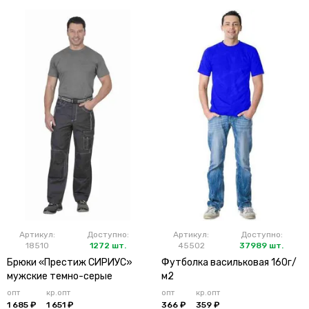
Артикул:
Доступно:
Артикул:
Доступно:
18510
1272 шт.
45502
37989 шт.
Брюки «Престиж СИРИУС»
Футболка васильковая 160г/
мужские темно-серые
м2
опт
кр.опт
опт
кр.опт
1 685 ₽
1 651 ₽
366 ₽
359 ₽