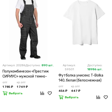
Артикул: 20286
Доступно:
890 шт.
Артикул:
Доступно:
59501
18986 шт.
Полукомбинезон «Престиж
Футболка унисекс T-Bolka
СИРИУС» мужской темно-
140, белая (белоснежная)
серый
опт
кр.опт
опт
кр.опт
1 785 ₽
1 749 ₽
456 ₽
447 ₽
Выбрать
Выбрать