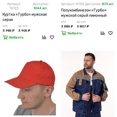
Артикул:
Доступно:
Артикул: 15725
Доступно:
873 шт.
15723
1044 шт.
Полукомбинезон «Турбо»
Куртка «Турбо» мужская
мужской серый лимонный
серая
опт
кр.опт
опт
кр.опт
3 885 ₽
3 807 ₽
3 985 ₽
3 905 ₽
Выбрать
Выбрать