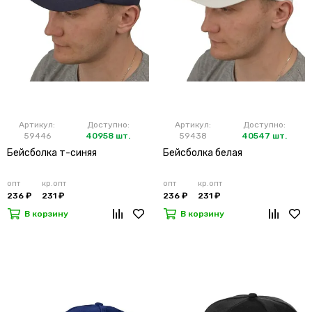
Артикул:
Доступно:
Артикул:
Доступно:
59446
40958 шт.
59438
40547 шт.
Бейсболка т-синяя
Бейсболка белая
опт
кр.опт
опт
кр.опт
236 ₽
231 ₽
236 ₽
231 ₽
В корзину
В корзину