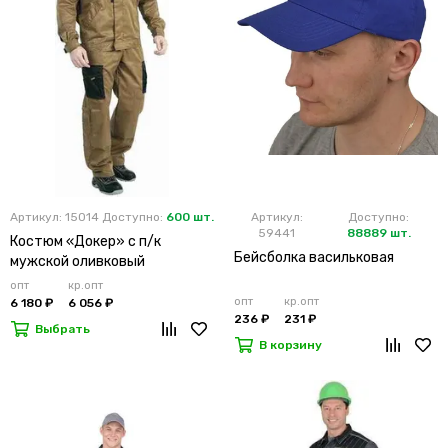
Артикул: 15014
Доступно:
600 шт.
Артикул:
Доступно:
59441
88889 шт.
Костюм «Докер» с п/к
Бейсболка васильковая
мужской оливковый
опт
кр.опт
опт
кр.опт
6 180 ₽
6 056 ₽
236 ₽
231 ₽
Выбрать
В корзину