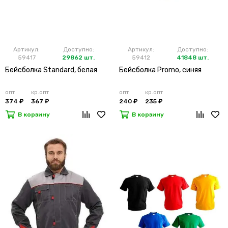
Артикул:
Доступно:
Артикул:
Доступно:
59417
29862 шт.
59412
41848 шт.
Бейсболка Standard, белая
Бейсболка Promo, синяя
опт
кр.опт
опт
кр.опт
374 ₽
367 ₽
240 ₽
235 ₽
В корзину
В корзину