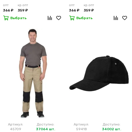
опт
кр.опт
опт
кр.опт
366 ₽
359 ₽
366 ₽
359 ₽
Выбрать
Выбрать
Артикул:
Доступно:
Артикул:
Доступно:
45709
37064 шт.
59418
34002 шт.