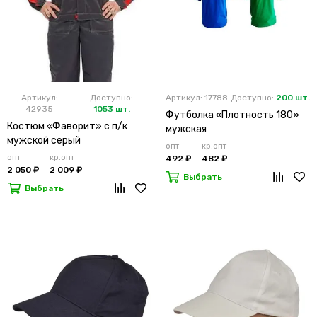
Артикул:
Доступно:
Артикул: 17788
Доступно:
200 шт.
42935
1053 шт.
Футболка «Плотность 180»
Костюм «Фаворит» с п/к
мужская
мужской серый
опт
кр.опт
опт
кр.опт
492 ₽
482 ₽
2 050 ₽
2 009 ₽
Выбрать
Выбрать