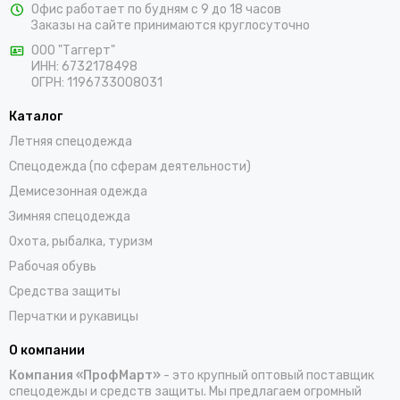
Офис работает по будням с 9 до 18 часов
предлагаем выбрать костюмы, комбинезоны, куртки, халаты,
Заказы на сайте принимаются круглосуточно
жилеты, фартуки, головные уборы и трикотажные изделия для
ООО "Таггерт"
работы. Доставка заказов осуществляется по Сысерти и
ИНН: 6732178498
всей России проверенными транспортными компаниями.
ОГРН: 1196733008031
Каталог
Летняя спецодежда
Спецодежда (по сферам деятельности)
Демисезонная одежда
Зимняя спецодежда
Охота, рыбалка, туризм
Рабочая обувь
Средства защиты
Перчатки и рукавицы
О компании
Компания «ПрофМарт»
- это крупный оптовый поставщик
спецодежды и средств защиты. Мы предлагаем огромный