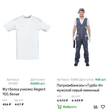
Артикул:
Доступно:
Артикул: 15885
Доступно:
905 шт.
59489
36582 шт.
Полукомбинезон «Турбо-К»
Футболка унисекс Regent
мужской серый лимонный
150, белая
опт
кр.опт
опт
кр.опт
6 570 ₽
6 439 ₽
456 ₽
447 ₽
Выбрать