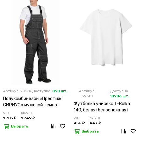
Артикул: 20286
Доступно:
890 шт.
Артикул:
Доступно:
59501
18986 шт.
Полукомбинезон «Престиж
Футболка унисекс T-Bolka
СИРИУС» мужской темно-
140, белая (белоснежная)
серый
опт
кр.опт
опт
кр.опт
1 785 ₽
1 749 ₽
456 ₽
447 ₽
Выбрать
Выбрать