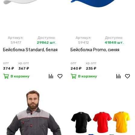
Артикул:
Доступно:
Артикул:
Доступно:
59417
29862 шт.
59412
41848 шт.
Бейсболка Standard, белая
Бейсболка Promo, синяя
опт
кр.опт
опт
кр.опт
374 ₽
367 ₽
240 ₽
235 ₽
В корзину
В корзину