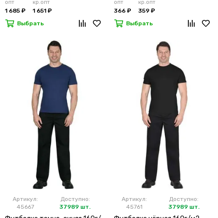
опт
кр.опт
опт
кр.опт
1 685 ₽
1 651 ₽
366 ₽
359 ₽
Выбрать
Выбрать
Артикул:
Доступно:
Артикул:
Доступно:
45667
37989 шт.
45761
37989 шт.