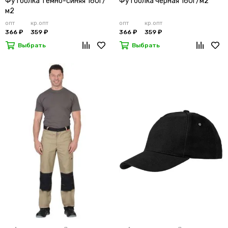
Футболка темно-синяя 160г/
Футболка чёрная 160г/м2
м2
опт
кр.опт
опт
кр.опт
366 ₽
359 ₽
366 ₽
359 ₽
Выбрать
Выбрать