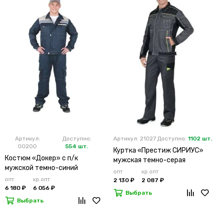
Артикул:
Доступно:
Артикул: 21027
Доступно:
1102 шт.
00200
554 шт.
Куртка «Престиж СИРИУС»
Костюм «Докер» с п/к
мужская темно-серая
мужской темно-синий
опт
кр.опт
опт
кр.опт
2 130 ₽
2 087 ₽
6 180 ₽
6 056 ₽
Выбрать
Выбрать