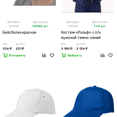
Артикул:
Доступно:
Артикул:
Доступно:
59444
50065 шт.
33069
774 шт.
Бейсболка красная
Костюм «Рольф» с п/к
мужской темно-синий
опт
кр.опт
опт
кр.опт
236 ₽
231 ₽
2 180 ₽
2 136 ₽
В корзину
Выбрать