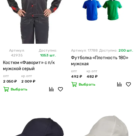
Артикул:
Доступно:
Артикул: 17788
Доступно:
200 шт.
42935
1053 шт.
Футболка «Плотность 180»
Костюм «Фаворит» с п/к
мужская
мужской серый
опт
кр.опт
опт
кр.опт
492 ₽
482 ₽
2 050 ₽
2 009 ₽
Выбрать
Выбрать