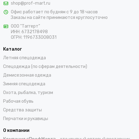
shop@prof-mart.ru
предложениями по товарам для мужчин и женщин. Мы
Офис работает по будням с 9 до 18 часов
предлагаем выбрать костюмы, комбинезоны, куртки, халаты,
Заказы на сайте принимаются круглосуточно
жилеты, фартуки, головные уборы и трикотажные изделия для
ООО "Таггерт"
работы. Доставка заказов осуществляется по Светогорску и
ИНН: 6732178498
всей России проверенными транспортными компаниями.
ОГРН: 1196733008031
Каталог
Летняя спецодежда
Спецодежда (по сферам деятельности)
Демисезонная одежда
Зимняя спецодежда
Охота, рыбалка, туризм
Рабочая обувь
Средства защиты
Перчатки и рукавицы
О компании