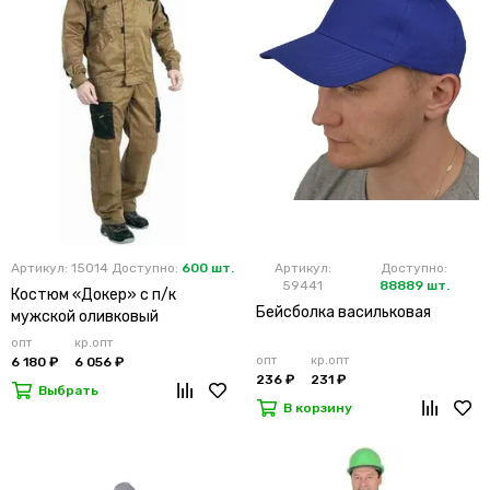
Артикул: 15014
Доступно:
600 шт.
Артикул:
Доступно:
59441
88889 шт.
Костюм «Докер» с п/к
Бейсболка васильковая
мужской оливковый
опт
кр.опт
опт
кр.опт
6 180 ₽
6 056 ₽
236 ₽
231 ₽
Выбрать
В корзину