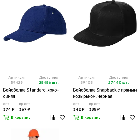
Артикул:
Доступно:
Артикул:
Доступно:
59429
25456 шт.
59408
27440 шт.
Бейсболка Standard, ярко-
Бейсболка Snapback с прямым
синяя
козырьком, черная
опт
кр.опт
опт
кр.опт
374 ₽
367 ₽
342 ₽
335 ₽
В корзину
В корзину