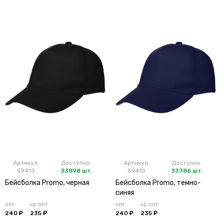
Артикул:
Доступно:
Артикул:
Доступно:
59413
33898 шт.
59410
33786 шт.
Бейсболка Promo, черная
Бейсболка Promo, темно-
синяя
опт
кр.опт
опт
кр.опт
240 ₽
235 ₽
240 ₽
235 ₽