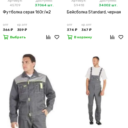
Артикул:
Доступно:
Артикул:
Доступно:
45709
37064 шт.
59418
34002 шт.
Футболка серая 160г/м2
Бейсболка Standard, черная
опт
кр.опт
опт
кр.опт
366 ₽
359 ₽
374 ₽
367 ₽
Выбрать
В корзину