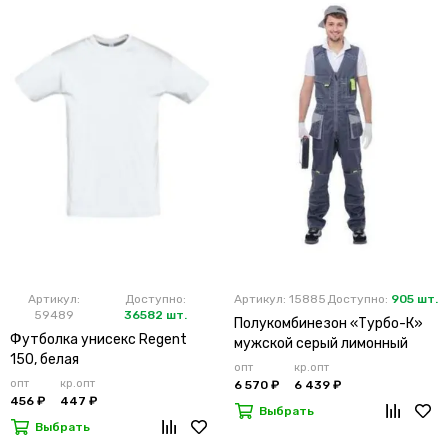
Артикул:
Доступно:
Артикул: 15885
Доступно:
905 шт.
59489
36582 шт.
Полукомбинезон «Турбо-К»
Футболка унисекс Regent
мужской серый лимонный
150, белая
опт
кр.опт
опт
кр.опт
6 570 ₽
6 439 ₽
456 ₽
447 ₽
Выбрать
Выбрать