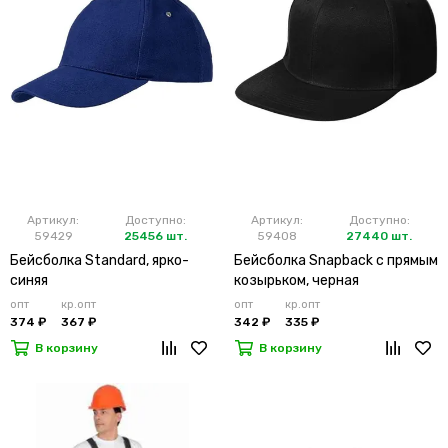
Артикул:
Доступно:
Артикул:
Доступно:
59429
25456 шт.
59408
27440 шт.
Бейсболка Standard, ярко-
Бейсболка Snapback с прямым
синяя
козырьком, черная
опт
кр.опт
опт
кр.опт
374 ₽
367 ₽
342 ₽
335 ₽
В корзину
В корзину