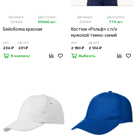
Артикул:
Доступно:
Артикул:
Доступно:
59444
50065 шт.
33069
774 шт.
Бейсболка красная
Костюм «Рольф» с п/к
мужской темно-синий
опт
кр.опт
опт
кр.опт
236 ₽
231 ₽
2 180 ₽
2 136 ₽
В корзину
Выбрать