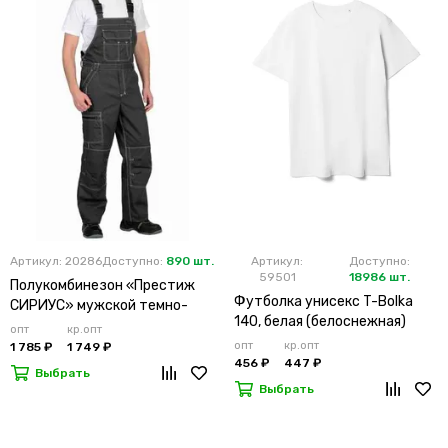
Артикул: 20286
Доступно:
890 шт.
Артикул:
Доступно:
59501
18986 шт.
Полукомбинезон «Престиж
Футболка унисекс T-Bolka
СИРИУС» мужской темно-
140, белая (белоснежная)
серый
опт
кр.опт
опт
кр.опт
1 785 ₽
1 749 ₽
456 ₽
447 ₽
Выбрать
Выбрать