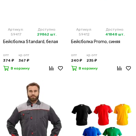
Артикул:
Доступно:
Артикул:
Доступно:
59417
29862 шт.
59412
41848 шт.
Бейсболка Standard, белая
Бейсболка Promo, синяя
опт
кр.опт
опт
кр.опт
374 ₽
367 ₽
240 ₽
235 ₽
В корзину
В корзину