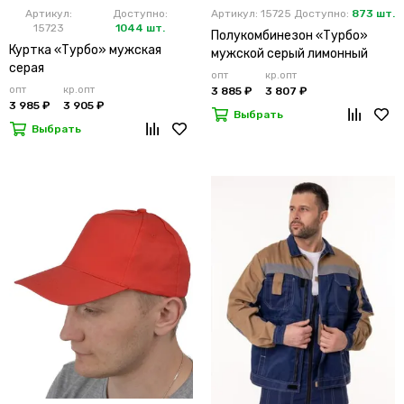
Артикул:
Доступно:
Артикул: 15725
Доступно:
873 шт.
15723
1044 шт.
Полукомбинезон «Турбо»
Куртка «Турбо» мужская
мужской серый лимонный
серая
опт
кр.опт
опт
кр.опт
3 885 ₽
3 807 ₽
3 985 ₽
3 905 ₽
Выбрать
Выбрать