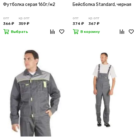
Футболка серая 160г/м2
Бейсболка Standard, черная
опт
кр.опт
опт
кр.опт
366 ₽
359 ₽
374 ₽
367 ₽
Выбрать
В корзину