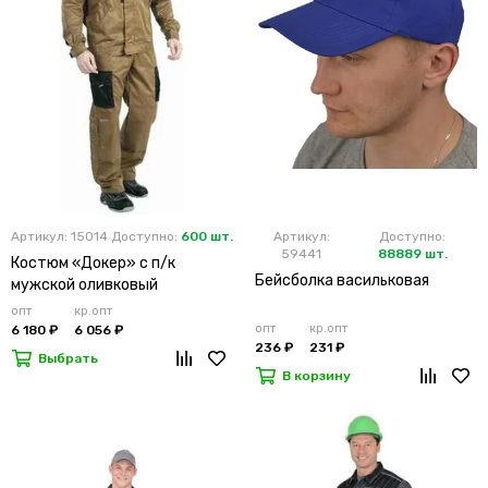
Артикул: 15014
Доступно:
600 шт.
Артикул:
Доступно:
59441
88889 шт.
Костюм «Докер» с п/к
Бейсболка васильковая
мужской оливковый
опт
кр.опт
опт
кр.опт
6 180 ₽
6 056 ₽
236 ₽
231 ₽
Выбрать
В корзину