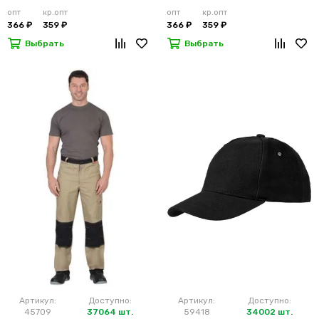
опт
кр.опт
опт
кр.опт
366 ₽
359 ₽
366 ₽
359 ₽
Выбрать
Выбрать
Артикул:
Доступно:
Артикул:
Доступно:
45709
37064 шт.
59418
34002 шт.