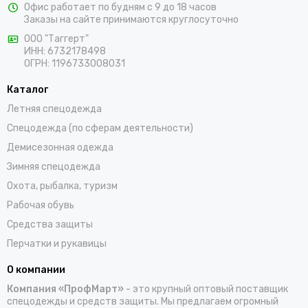
Офис работает по будням с 9 до 18 часов
предлагаем выбрать костюмы, комбинезоны, куртки, халаты,
Заказы на сайте принимаются круглосуточно
жилеты, фартуки, головные уборы и трикотажные изделия для
ООО "Таггерт"
работы. Доставка заказов осуществляется по Никольску и
ИНН: 6732178498
всей России проверенными транспортными компаниями.
ОГРН: 1196733008031
Каталог
Летняя спецодежда
Спецодежда (по сферам деятельности)
Демисезонная одежда
Зимняя спецодежда
Охота, рыбалка, туризм
Рабочая обувь
Средства защиты
Перчатки и рукавицы
О компании
Компания «ПрофМарт»
- это крупный оптовый поставщик
спецодежды и средств защиты. Мы предлагаем огромный