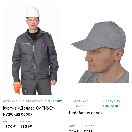
Артикул: 17694
Доступно:
1107 шт.
Артикул:
Доступно:
59442
30002 шт.
Куртка «Даллас СИРИУС»
Бейсболка серая
мужская серая
опт
кр.опт
опт
кр.опт
1 970 ₽
1 931 ₽
236 ₽
231 ₽