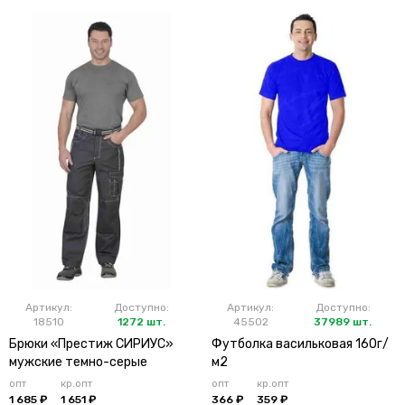
Артикул:
Доступно:
Артикул:
Доступно:
18510
1272 шт.
45502
37989 шт.
Брюки «Престиж СИРИУС»
Футболка васильковая 160г/
мужские темно-серые
м2
опт
кр.опт
опт
кр.опт
1 685 ₽
1 651 ₽
366 ₽
359 ₽