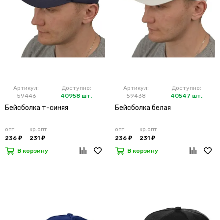
Артикул:
Доступно:
Артикул:
Доступно:
59446
40958 шт.
59438
40547 шт.
Бейсболка т-синяя
Бейсболка белая
опт
кр.опт
опт
кр.опт
236 ₽
231 ₽
236 ₽
231 ₽
В корзину
В корзину