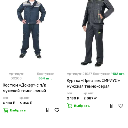
Артикул:
Доступно:
Артикул: 21027
Доступно:
1102 шт.
00200
554 шт.
Куртка «Престиж СИРИУС»
Костюм «Докер» с п/к
мужская темно-серая
мужской темно-синий
опт
кр.опт
опт
кр.опт
2 130 ₽
2 087 ₽
6 180 ₽
6 056 ₽
Выбрать
Выбрать