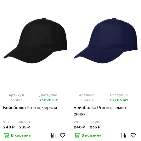
Артикул:
Доступно:
Артикул:
Доступно:
59413
33898 шт.
59410
33786 шт.
Бейсболка Promo, черная
Бейсболка Promo, темно-
синяя
опт
кр.опт
опт
кр.опт
240 ₽
235 ₽
240 ₽
235 ₽
В корзину
В корзину