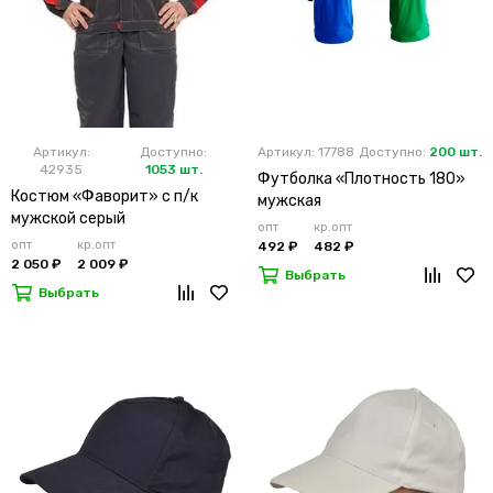
Артикул:
Доступно:
Артикул: 17788
Доступно:
200 шт.
42935
1053 шт.
Футболка «Плотность 180»
Костюм «Фаворит» с п/к
мужская
мужской серый
опт
кр.опт
опт
кр.опт
492 ₽
482 ₽
2 050 ₽
2 009 ₽
Выбрать
Выбрать