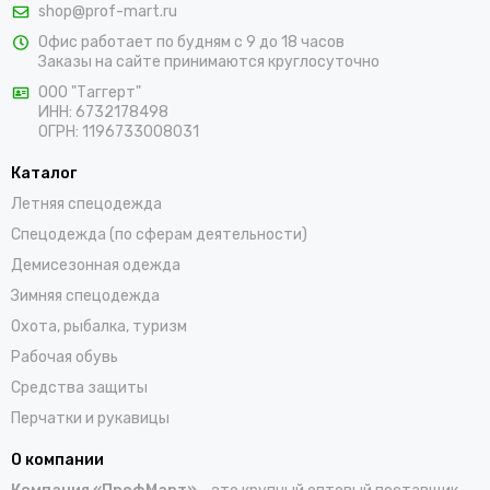
shop@prof-mart.ru
предложениями по товарам для мужчин и женщин. Мы
Офис работает по будням с 9 до 18 часов
предлагаем выбрать костюмы, комбинезоны, куртки, халаты,
Заказы на сайте принимаются круглосуточно
жилеты, фартуки, головные уборы и трикотажные изделия для
ООО "Таггерт"
работы. Доставка заказов осуществляется по Мариинскому
ИНН: 6732178498
Посаду и всей России проверенными транспортными
ОГРН: 1196733008031
компаниями.
Каталог
Летняя спецодежда
Спецодежда (по сферам деятельности)
Демисезонная одежда
Зимняя спецодежда
Охота, рыбалка, туризм
Рабочая обувь
Средства защиты
Перчатки и рукавицы
О компании