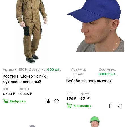
Артикул: 15014
Доступно:
600 шт.
Артикул:
Доступно:
59441
88889 шт.
Костюм «Докер» с п/к
Бейсболка васильковая
мужской оливковый
опт
кр.опт
опт
кр.опт
6 180 ₽
6 056 ₽
236 ₽
231 ₽
Выбрать
В корзину