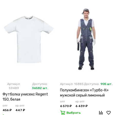
Артикул:
Доступно:
Артикул: 15885
Доступно:
905 шт.
59489
36582 шт.
Полукомбинезон «Турбо-К»
Футболка унисекс Regent
мужской серый лимонный
150, белая
опт
кр.опт
опт
кр.опт
6 570 ₽
6 439 ₽
456 ₽
447 ₽
Выбрать