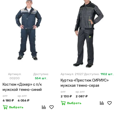
Артикул:
Доступно:
Артикул: 21027
Доступно:
1102 шт.
00200
554 шт.
Куртка «Престиж СИРИУС»
Костюм «Докер» с п/к
мужская темно-серая
мужской темно-синий
опт
кр.опт
опт
кр.опт
2 130 ₽
2 087 ₽
6 180 ₽
6 056 ₽
Выбрать
Выбрать