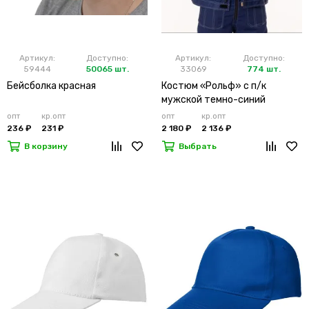
Артикул:
Доступно:
Артикул:
Доступно:
59444
50065 шт.
33069
774 шт.
Бейсболка красная
Костюм «Рольф» с п/к
мужской темно-синий
опт
кр.опт
опт
кр.опт
236 ₽
231 ₽
2 180 ₽
2 136 ₽
В корзину
Выбрать