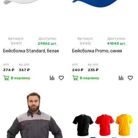
Артикул:
Доступно:
Артикул:
Доступно:
59417
29862 шт.
59412
41848 шт.
Бейсболка Standard, белая
Бейсболка Promo, синяя
опт
кр.опт
опт
кр.опт
374 ₽
367 ₽
240 ₽
235 ₽
В корзину
В корзину