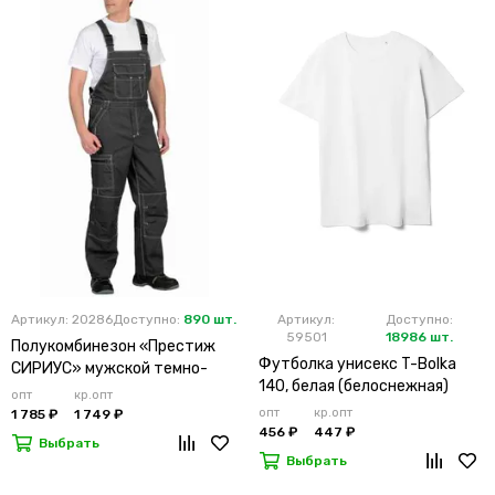
Артикул: 20286
Доступно:
890 шт.
Артикул:
Доступно:
59501
18986 шт.
Полукомбинезон «Престиж
Футболка унисекс T-Bolka
СИРИУС» мужской темно-
140, белая (белоснежная)
серый
опт
кр.опт
опт
кр.опт
1 785 ₽
1 749 ₽
456 ₽
447 ₽
Выбрать
Выбрать