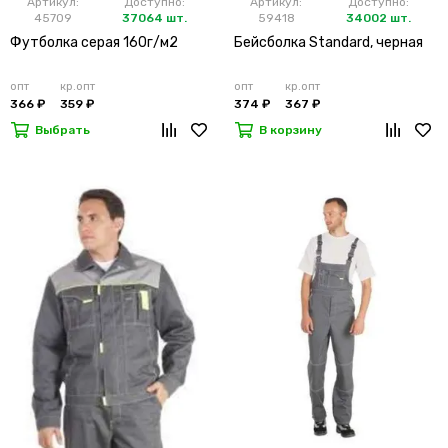
Артикул:
Доступно:
Артикул:
Доступно:
45709
37064 шт.
59418
34002 шт.
Футболка серая 160г/м2
Бейсболка Standard, черная
опт
кр.опт
опт
кр.опт
366 ₽
359 ₽
374 ₽
367 ₽
Выбрать
В корзину