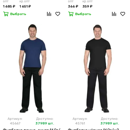
опт
кр.опт
опт
кр.опт
1 685 ₽
1 651 ₽
366 ₽
359 ₽
Выбрать
Выбрать
Артикул:
Доступно:
Артикул:
Доступно:
45667
37989 шт.
45761
37989 шт.