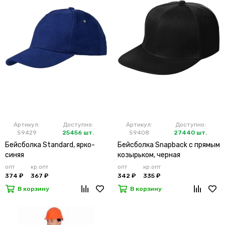
Артикул:
Доступно:
Артикул:
Доступно:
59429
25456 шт.
59408
27440 шт.
Бейсболка Standard, ярко-
Бейсболка Snapback с прямым
синяя
козырьком, черная
опт
кр.опт
опт
кр.опт
374 ₽
367 ₽
342 ₽
335 ₽
В корзину
В корзину