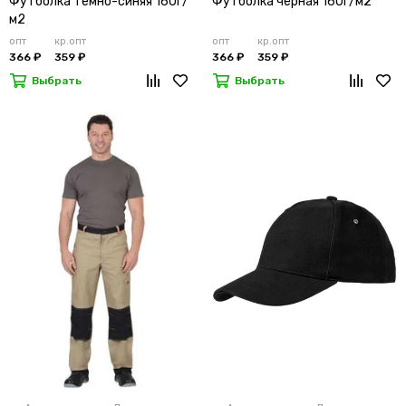
Футболка темно-синяя 160г/
Футболка чёрная 160г/м2
м2
опт
кр.опт
опт
кр.опт
366 ₽
359 ₽
366 ₽
359 ₽
Выбрать
Выбрать