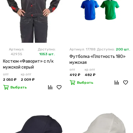
Артикул:
Доступно:
Артикул: 17788
Доступно:
200 шт.
42935
1053 шт.
Футболка «Плотность 180»
Костюм «Фаворит» с п/к
мужская
мужской серый
опт
кр.опт
опт
кр.опт
492 ₽
482 ₽
2 050 ₽
2 009 ₽
Выбрать
Выбрать