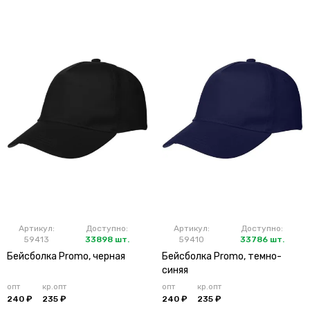
Артикул:
Доступно:
Артикул:
Доступно:
59413
33898 шт.
59410
33786 шт.
Бейсболка Promo, черная
Бейсболка Promo, темно-
синяя
опт
кр.опт
опт
кр.опт
240 ₽
235 ₽
240 ₽
235 ₽