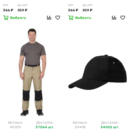
опт
кр.опт
опт
кр.опт
366 ₽
359 ₽
366 ₽
359 ₽
Выбрать
Выбрать
Артикул:
Доступно:
Артикул:
Доступно:
45709
37064 шт.
59418
34002 шт.