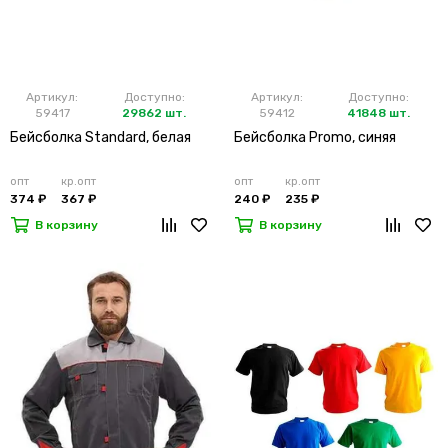
Артикул:
Доступно:
Артикул:
Доступно:
59417
29862 шт.
59412
41848 шт.
Бейсболка Standard, белая
Бейсболка Promo, синяя
опт
кр.опт
опт
кр.опт
374 ₽
367 ₽
240 ₽
235 ₽
В корзину
В корзину