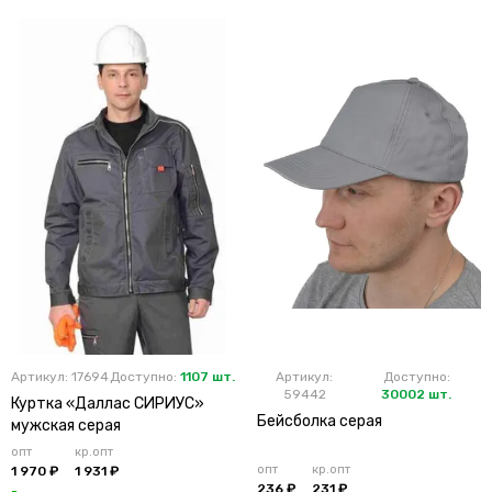
Артикул: 17694
Доступно:
1107 шт.
Артикул:
Доступно:
59442
30002 шт.
Куртка «Даллас СИРИУС»
Бейсболка серая
мужская серая
опт
кр.опт
опт
кр.опт
1 970 ₽
1 931 ₽
236 ₽
231 ₽