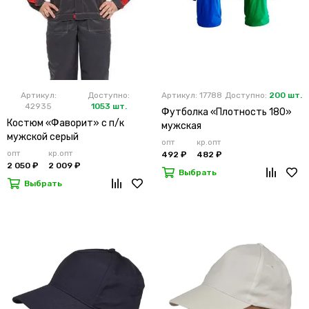
Артикул:
Доступно:
Артикул: 17788
Доступно:
200 шт.
42935
1053 шт.
Футболка «Плотность 180»
Костюм «Фаворит» с п/к
мужская
мужской серый
опт
кр.опт
опт
кр.опт
492 ₽
482 ₽
2 050 ₽
2 009 ₽
Выбрать
Выбрать