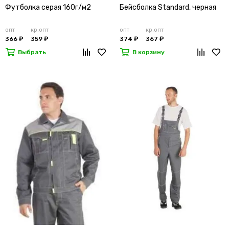
Футболка серая 160г/м2
Бейсболка Standard, черная
опт
кр.опт
опт
кр.опт
366 ₽
359 ₽
374 ₽
367 ₽
Выбрать
В корзину