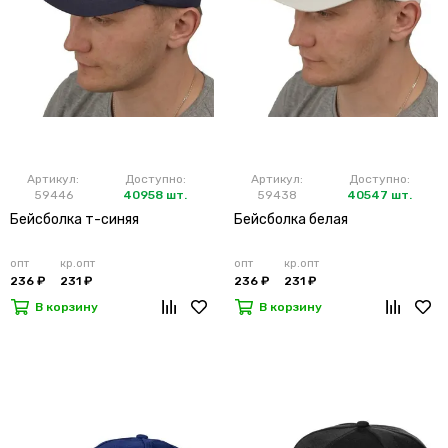
Артикул:
Доступно:
Артикул:
Доступно:
59446
40958 шт.
59438
40547 шт.
Бейсболка т-синяя
Бейсболка белая
опт
кр.опт
опт
кр.опт
236 ₽
231 ₽
236 ₽
231 ₽
В корзину
В корзину