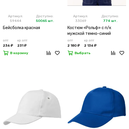
Артикул:
Доступно:
Артикул:
Доступно:
59444
50065 шт.
33069
774 шт.
Бейсболка красная
Костюм «Рольф» с п/к
мужской темно-синий
опт
кр.опт
опт
кр.опт
236 ₽
231 ₽
2 180 ₽
2 136 ₽
В корзину
Выбрать