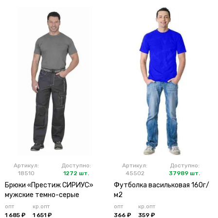
Артикул:
Доступно:
Артикул:
Доступно:
18510
1272 шт.
45502
37989 шт.
Брюки «Престиж СИРИУС»
Футболка васильковая 160г/
мужские темно-серые
м2
опт
кр.опт
опт
кр.опт
1 685 ₽
1 651 ₽
366 ₽
359 ₽