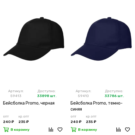
Артикул:
Доступно:
Артикул:
Доступно:
59413
33898 шт.
59410
33786 шт.
Бейсболка Promo, черная
Бейсболка Promo, темно-
синяя
опт
кр.опт
опт
кр.опт
240 ₽
235 ₽
240 ₽
235 ₽
В корзину
В корзину