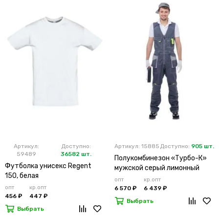
Артикул:
Доступно:
Артикул: 15885
Доступно:
905 шт.
59489
36582 шт.
Полукомбинезон «Турбо-К»
Футболка унисекс Regent
мужской серый лимонный
150, белая
опт
кр.опт
опт
кр.опт
6 570 ₽
6 439 ₽
456 ₽
447 ₽
Выбрать
Выбрать