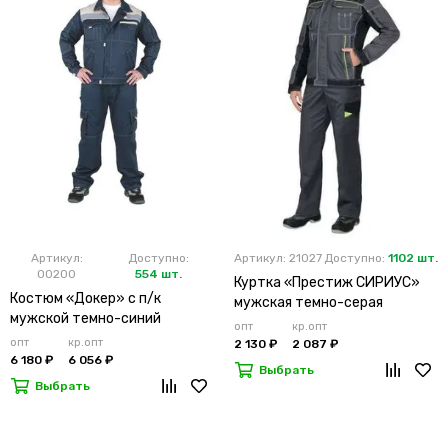
Артикул:
Доступно:
Артикул: 21027
Доступно:
1102 шт.
00200
554 шт.
Куртка «Престиж СИРИУС»
Костюм «Докер» с п/к
мужская темно-серая
мужской темно-синий
опт
кр.опт
опт
кр.опт
2 130 ₽
2 087 ₽
6 180 ₽
6 056 ₽
Выбрать
Выбрать