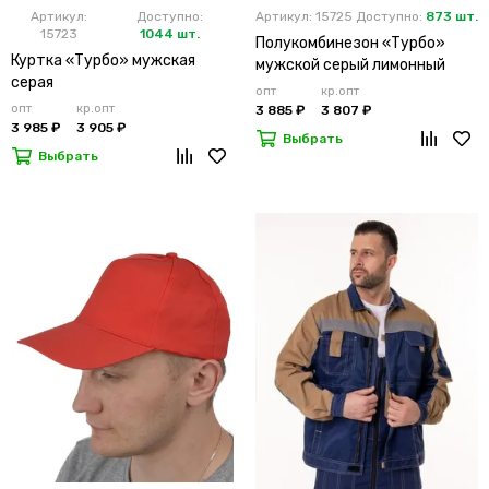
Артикул:
Доступно:
Артикул: 15725
Доступно:
873 шт.
15723
1044 шт.
Полукомбинезон «Турбо»
Куртка «Турбо» мужская
мужской серый лимонный
серая
опт
кр.опт
опт
кр.опт
3 885 ₽
3 807 ₽
3 985 ₽
3 905 ₽
Выбрать
Выбрать