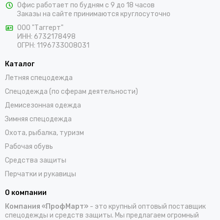
Офис работает по будням с 9 до 18 часов
предлагаем выбрать костюмы, комбинезоны, куртки, халаты,
Заказы на сайте принимаются круглосуточно
жилеты, фартуки, головные уборы и трикотажные изделия для
ООО "Таггерт"
работы. Доставка заказов осуществляется по Клинцам и всей
ИНН: 6732178498
России проверенными транспортными компаниями.
ОГРН: 1196733008031
Каталог
Летняя спецодежда
Спецодежда (по сферам деятельности)
Демисезонная одежда
Зимняя спецодежда
Охота, рыбалка, туризм
Рабочая обувь
Средства защиты
Перчатки и рукавицы
О компании
Компания «ПрофМарт»
- это крупный оптовый поставщик
спецодежды и средств защиты. Мы предлагаем огромный