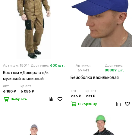
Артикул: 15014
Доступно:
600 шт.
Артикул:
Доступно:
59441
88889 шт.
Костюм «Докер» с п/к
Бейсболка васильковая
мужской оливковый
опт
кр.опт
опт
кр.опт
6 180 ₽
6 056 ₽
236 ₽
231 ₽
Выбрать
В корзину