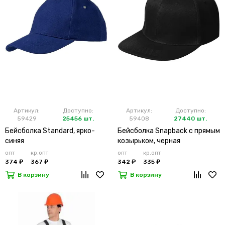
Артикул:
Доступно:
Артикул:
Доступно:
59429
25456 шт.
59408
27440 шт.
Бейсболка Standard, ярко-
Бейсболка Snapback с прямым
синяя
козырьком, черная
опт
кр.опт
опт
кр.опт
374 ₽
367 ₽
342 ₽
335 ₽
В корзину
В корзину