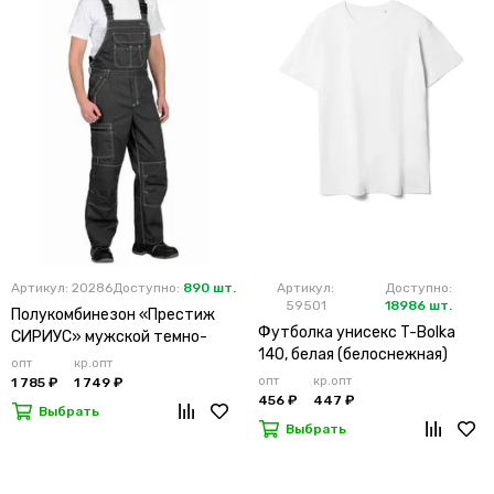
Артикул: 20286
Доступно:
890 шт.
Артикул:
Доступно:
59501
18986 шт.
Полукомбинезон «Престиж
Футболка унисекс T-Bolka
СИРИУС» мужской темно-
140, белая (белоснежная)
серый
опт
кр.опт
опт
кр.опт
1 785 ₽
1 749 ₽
456 ₽
447 ₽
Выбрать
Выбрать