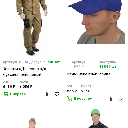
Артикул: 15014
Доступно:
600 шт.
Артикул:
Доступно:
59441
88889 шт.
Костюм «Докер» с п/к
Бейсболка васильковая
мужской оливковый
опт
кр.опт
опт
кр.опт
6 180 ₽
6 056 ₽
236 ₽
231 ₽
Выбрать
В корзину