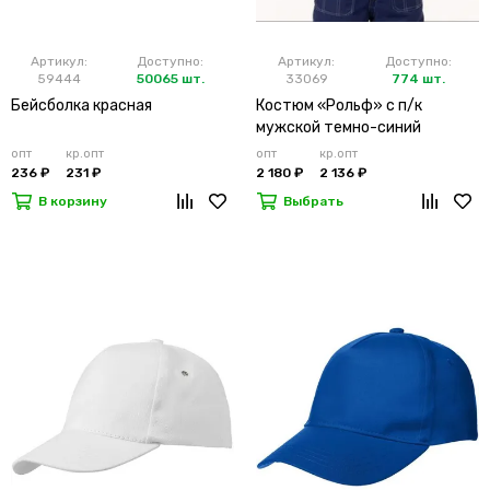
Артикул:
Доступно:
Артикул:
Доступно:
59444
50065 шт.
33069
774 шт.
Бейсболка красная
Костюм «Рольф» с п/к
мужской темно-синий
опт
кр.опт
опт
кр.опт
236 ₽
231 ₽
2 180 ₽
2 136 ₽
В корзину
Выбрать