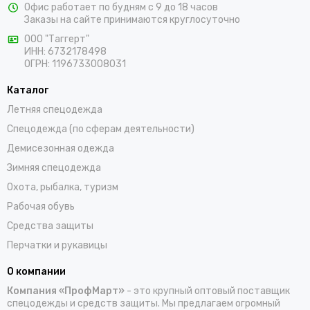
Офис работает по будням с 9 до 18 часов
предлагаем выбрать костюмы, комбинезоны, куртки, халаты,
Заказы на сайте принимаются круглосуточно
жилеты, фартуки, головные уборы и трикотажные изделия для
ООО "Таггерт"
работы. Доставка заказов осуществляется по Кеми и всей
ИНН: 6732178498
России проверенными транспортными компаниями.
ОГРН: 1196733008031
Каталог
Летняя спецодежда
Спецодежда (по сферам деятельности)
Демисезонная одежда
Зимняя спецодежда
Охота, рыбалка, туризм
Рабочая обувь
Средства защиты
Перчатки и рукавицы
О компании
Компания «ПрофМарт»
- это крупный оптовый поставщик
спецодежды и средств защиты. Мы предлагаем огромный