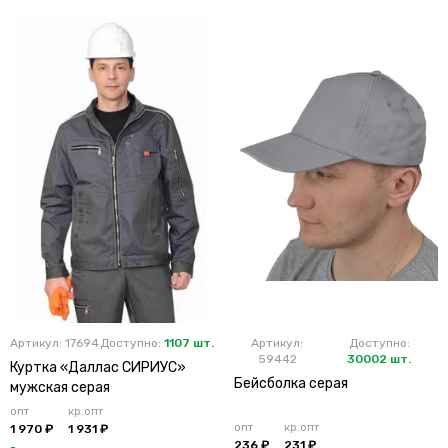
Артикул: 17694
Доступно:
1107 шт.
Артикул:
Доступно:
59442
30002 шт.
Куртка «Даллас СИРИУС»
Бейсболка серая
мужская серая
опт
кр.опт
опт
кр.опт
1 970 ₽
1 931 ₽
236 ₽
231 ₽