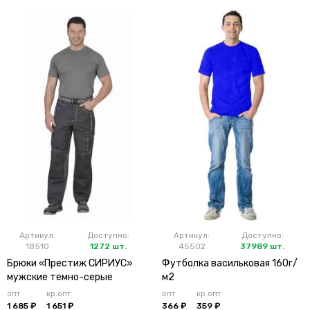
Артикул:
Доступно:
Артикул:
Доступно:
18510
1272 шт.
45502
37989 шт.
Брюки «Престиж СИРИУС»
Футболка васильковая 160г/
мужские темно-серые
м2
опт
кр.опт
опт
кр.опт
1 685 ₽
1 651 ₽
366 ₽
359 ₽