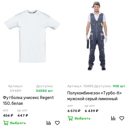
Артикул:
Доступно:
Артикул: 15885
Доступно:
905 шт.
59489
36582 шт.
Полукомбинезон «Турбо-К»
Футболка унисекс Regent
мужской серый лимонный
150, белая
опт
кр.опт
опт
кр.опт
6 570 ₽
6 439 ₽
456 ₽
447 ₽
Выбрать
Выбрать