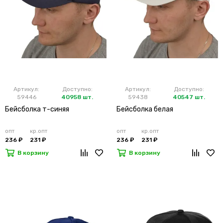
Артикул:
Доступно:
Артикул:
Доступно:
59446
40958 шт.
59438
40547 шт.
Бейсболка т-синяя
Бейсболка белая
опт
кр.опт
опт
кр.опт
236 ₽
231 ₽
236 ₽
231 ₽
В корзину
В корзину