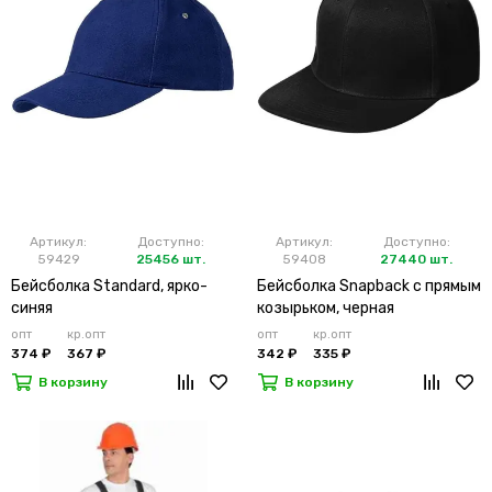
Артикул:
Доступно:
Артикул:
Доступно:
59429
25456 шт.
59408
27440 шт.
Бейсболка Standard, ярко-
Бейсболка Snapback с прямым
синяя
козырьком, черная
опт
кр.опт
опт
кр.опт
374 ₽
367 ₽
342 ₽
335 ₽
В корзину
В корзину