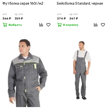
Футболка серая 160г/м2
Бейсболка Standard, черная
опт
кр.опт
опт
кр.опт
366 ₽
359 ₽
374 ₽
367 ₽
Выбрать
В корзину