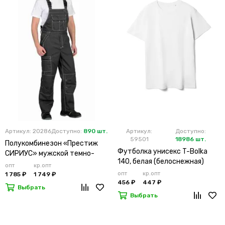
Артикул: 20286
Доступно:
890 шт.
Артикул:
Доступно:
59501
18986 шт.
Полукомбинезон «Престиж
Футболка унисекс T-Bolka
СИРИУС» мужской темно-
140, белая (белоснежная)
серый
опт
кр.опт
опт
кр.опт
1 785 ₽
1 749 ₽
456 ₽
447 ₽
Выбрать
Выбрать