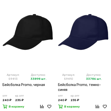
Артикул:
Доступно:
Артикул:
Доступно:
59413
33898 шт.
59410
33786 шт.
Бейсболка Promo, черная
Бейсболка Promo, темно-
синяя
опт
кр.опт
опт
кр.опт
240 ₽
235 ₽
240 ₽
235 ₽
В корзину
В корзину