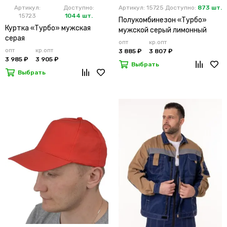
Артикул:
Доступно:
Артикул: 15725
Доступно:
873 шт.
15723
1044 шт.
Полукомбинезон «Турбо»
Куртка «Турбо» мужская
мужской серый лимонный
серая
опт
кр.опт
опт
кр.опт
3 885 ₽
3 807 ₽
3 985 ₽
3 905 ₽
Выбрать
Выбрать