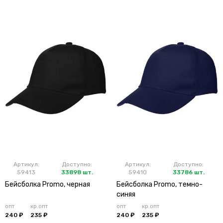
Артикул:
Доступно:
Артикул:
Доступно:
59413
33898 шт.
59410
33786 шт.
Бейсболка Promo, черная
Бейсболка Promo, темно-
синяя
опт
кр.опт
опт
кр.опт
240 ₽
235 ₽
240 ₽
235 ₽