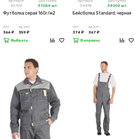
Артикул:
Доступно:
Артикул:
Доступно:
45709
37064 шт.
59418
34002 шт.
Футболка серая 160г/м2
Бейсболка Standard, черная
опт
кр.опт
опт
кр.опт
366 ₽
359 ₽
374 ₽
367 ₽
Выбрать
В корзину