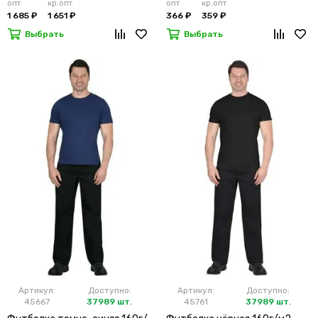
опт
кр.опт
опт
кр.опт
1 685 ₽
1 651 ₽
366 ₽
359 ₽
Выбрать
Выбрать
Артикул:
Доступно:
Артикул:
Доступно:
45667
37989 шт.
45761
37989 шт.