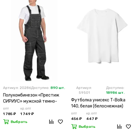
Артикул: 20286
Доступно:
890 шт.
Артикул:
Доступно:
59501
18986 шт.
Полукомбинезон «Престиж
Футболка унисекс T-Bolka
СИРИУС» мужской темно-
140, белая (белоснежная)
серый
опт
кр.опт
опт
кр.опт
1 785 ₽
1 749 ₽
456 ₽
447 ₽
Выбрать
Выбрать