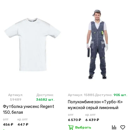
Артикул:
Доступно:
Артикул: 15885
Доступно:
905 шт.
59489
36582 шт.
Полукомбинезон «Турбо-К»
Футболка унисекс Regent
мужской серый лимонный
150, белая
опт
кр.опт
опт
кр.опт
6 570 ₽
6 439 ₽
456 ₽
447 ₽
Выбрать