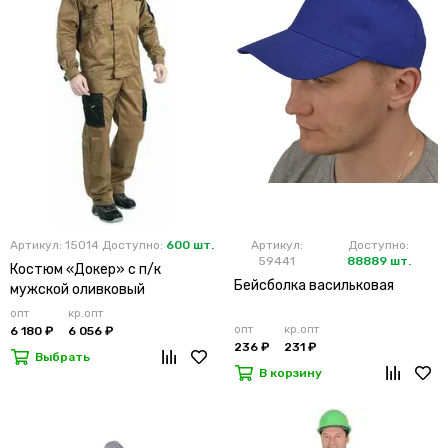
Артикул: 15014
Доступно:
600 шт.
Артикул:
Доступно:
59441
88889 шт.
Костюм «Докер» с п/к
Бейсболка васильковая
мужской оливковый
опт
кр.опт
опт
кр.опт
6 180 ₽
6 056 ₽
236 ₽
231 ₽
Выбрать
В корзину