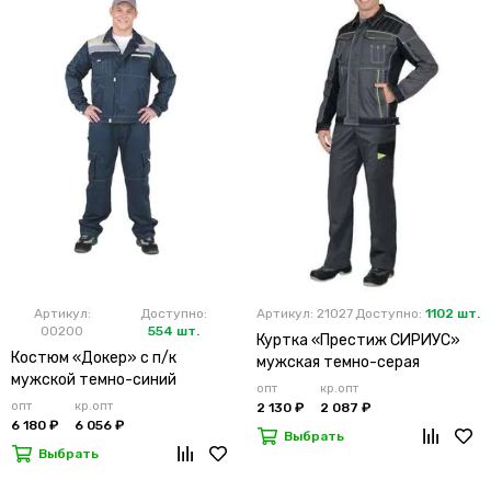
Артикул:
Доступно:
Артикул: 21027
Доступно:
1102 шт.
00200
554 шт.
Куртка «Престиж СИРИУС»
Костюм «Докер» с п/к
мужская темно-серая
мужской темно-синий
опт
кр.опт
опт
кр.опт
2 130 ₽
2 087 ₽
6 180 ₽
6 056 ₽
Выбрать
Выбрать