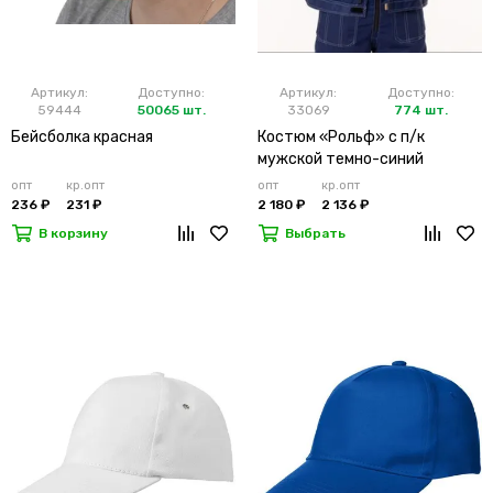
Артикул:
Доступно:
Артикул:
Доступно:
59444
50065 шт.
33069
774 шт.
Бейсболка красная
Костюм «Рольф» с п/к
мужской темно-синий
опт
кр.опт
опт
кр.опт
236 ₽
231 ₽
2 180 ₽
2 136 ₽
В корзину
Выбрать