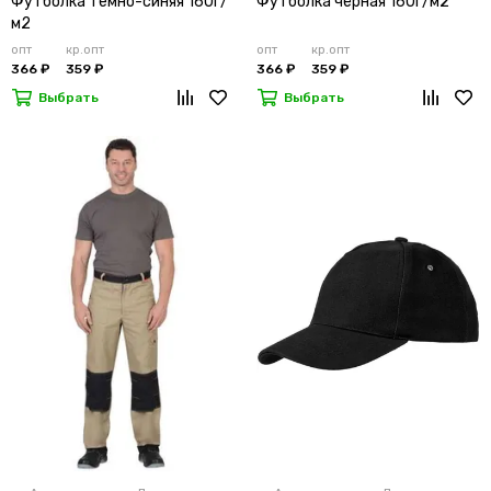
Футболка темно-синяя 160г/
Футболка чёрная 160г/м2
м2
опт
кр.опт
опт
кр.опт
366 ₽
359 ₽
366 ₽
359 ₽
Выбрать
Выбрать