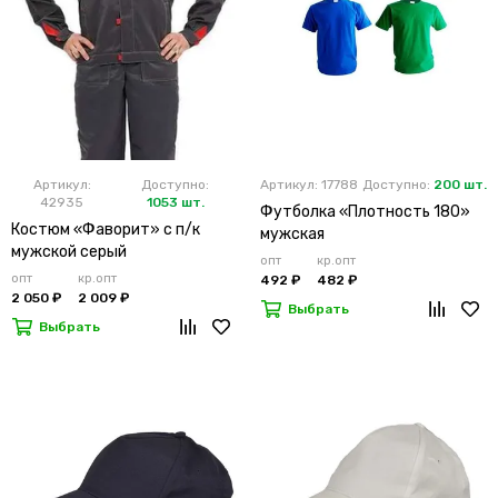
Артикул:
Доступно:
Артикул: 17788
Доступно:
200 шт.
42935
1053 шт.
Футболка «Плотность 180»
Костюм «Фаворит» с п/к
мужская
мужской серый
опт
кр.опт
опт
кр.опт
492 ₽
482 ₽
2 050 ₽
2 009 ₽
Выбрать
Выбрать