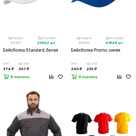
Артикул:
Доступно:
Артикул:
Доступно:
59417
29862 шт.
59412
41848 шт.
Бейсболка Standard, белая
Бейсболка Promo, синяя
опт
кр.опт
опт
кр.опт
374 ₽
367 ₽
240 ₽
235 ₽
В корзину
В корзину