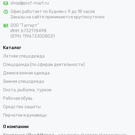
shop@prof-mart.ru
предложениями по товарам для мужчин и женщин. Мы
Офис работает по будням с 9 до 18 часов
предлагаем выбрать костюмы, комбинезоны, куртки, халаты,
Заказы на сайте принимаются круглосуточно
жилеты, фартуки, головные уборы и трикотажные изделия для
ООО "Таггерт"
работы. Доставка заказов осуществляется по Десногорску и
ИНН: 6732178498
всей России проверенными транспортными компаниями.
ОГРН: 1196733008031
Каталог
Летняя спецодежда
Спецодежда (по сферам деятельности)
Демисезонная одежда
Зимняя спецодежда
Охота, рыбалка, туризм
Рабочая обувь
Средства защиты
Перчатки и рукавицы
О компании