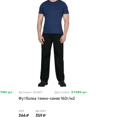
7989 шт.
Артикул: 45667
Доступно:
37989 шт.
Футболка темно-синяя 160г/м2
опт
кр.опт
366 ₽
359 ₽