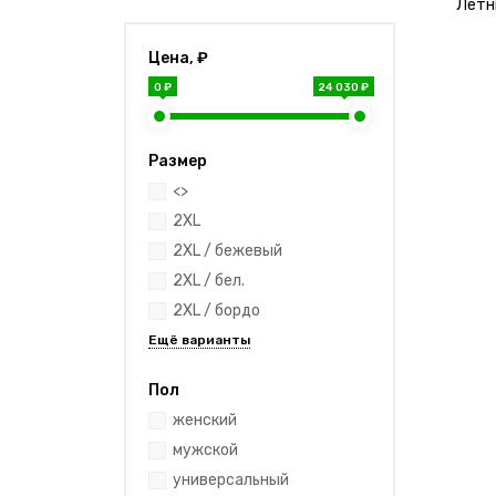
Летн
Цена, ₽
0 ₽
24 030 ₽
Размер
<>
2XL
2XL / бежевый
2XL / бел.
2XL / бордо
Пол
женский
мужской
универсальный