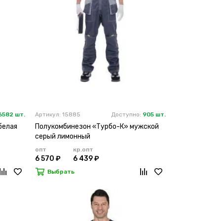
6582 шт.
Артикул: 15885
Доступно:
905 шт.
белая
Полукомбинезон «Турбо-К» мужской
серый лимонный
опт
кр.опт
6 570 ₽
6 439 ₽
Выбрать