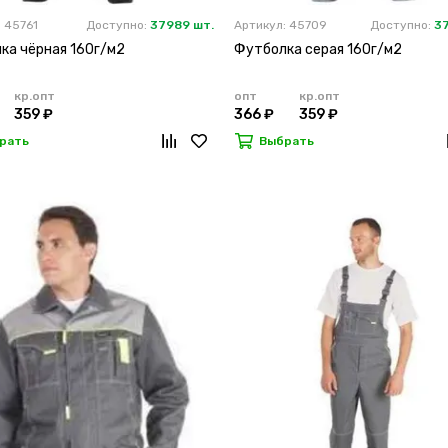
 45761
Доступно:
37989 шт.
Артикул: 45709
Доступно:
3
ка чёрная 160г/м2
Футболка серая 160г/м2
кр.опт
опт
кр.опт
359 ₽
366 ₽
359 ₽
рать
Выбрать