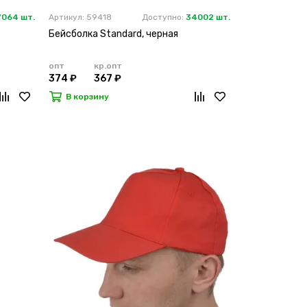
7064 шт.
Артикул: 59418
Доступно:
34002 шт.
Бейсболка Standard, черная
опт
кр.опт
374 ₽
367 ₽
В корзину