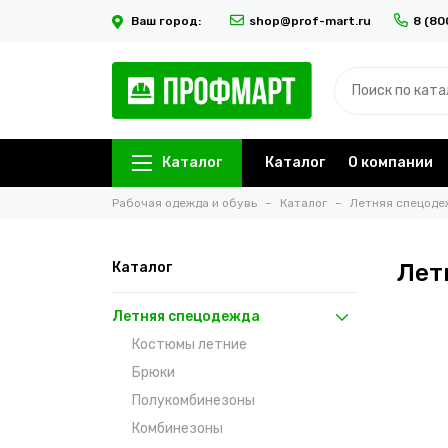
Ваш город:
shop@prof-mart.ru
8 (80
Каталог
Каталог
О компании
Рабочая одежда и обувь
Каталог
Летняя спецоде
Каталог
Лет
Летняя спецодежда
Костюмы летние
Брюки
Полукомбинезоны
Комбинезоны