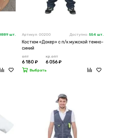
8889 шт.
Артикул: 00200
Доступно:
554 шт.
Костюм «Докер» с п/к мужской темно-
синий
опт
кр.опт
6 180 ₽
6 056 ₽
Выбрать