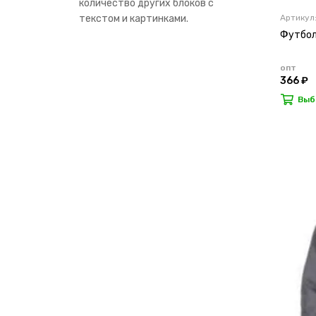
количество других блоков с
Артикул:
текстом и картинками.
Футбол
опт
366 ₽
Выб