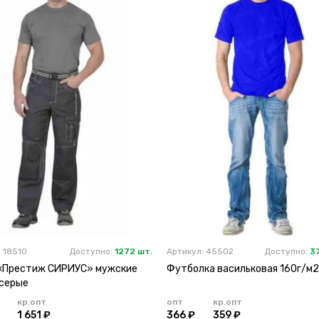
 18510
Доступно:
1272 шт.
Артикул: 45502
Доступно:
3
«Престиж СИРИУС» мужские
Футболка васильковая 160г/м2
серые
кр.опт
опт
кр.опт
1 651 ₽
366 ₽
359 ₽