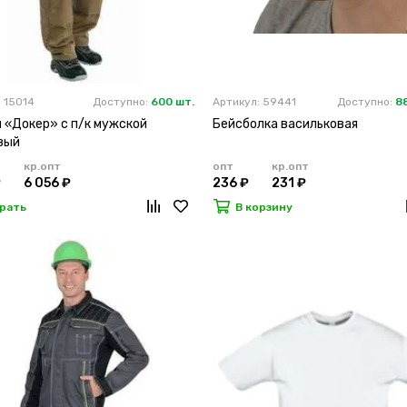
 15014
Доступно:
600 шт.
Артикул: 59441
Доступно:
8
 «Докер» с п/к мужской
Бейсболка васильковая
вый
кр.опт
опт
кр.опт
₽
6 056 ₽
236 ₽
231 ₽
рать
В корзину