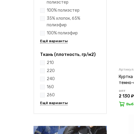
полиэстер
100% полиэстер
35% хлопок, 65%
полиэфир
100% полиэфир
Ткань (плотность, гр/м2)
210
Артикул:
220
Куртка
240
темно-
160
опт
260
2 130 ₽
Выб