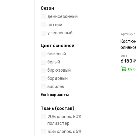
Сезон
демисезонный
летний
утепленный
Артикул:
Костюм
Цвет основной
оливко
бежевый
опт
6 180 
белый
Выб
бирюзовый
бордовый
василек
Ткань (состав)
20% хлопок, 80%
полиэстер
35% хлопок, 65%