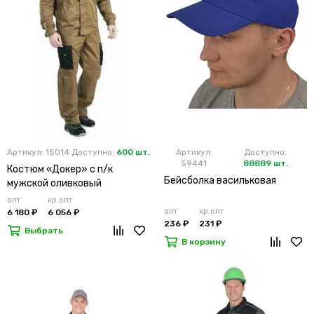
Артикул: 15014
Доступно:
600 шт.
Артикул:
Доступно:
59441
88889 шт.
Костюм «Докер» с п/к
Бейсболка васильковая
мужской оливковый
опт
кр.опт
опт
кр.опт
6 180 ₽
6 056 ₽
236 ₽
231 ₽
Выбрать
В корзину