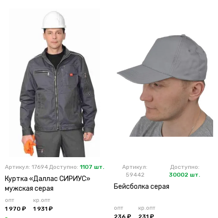
Артикул: 17694
Доступно:
1107 шт.
Артикул:
Доступно:
59442
30002 шт.
Куртка «Даллас СИРИУС»
Бейсболка серая
мужская серая
опт
кр.опт
опт
кр.опт
1 970 ₽
1 931 ₽
236 ₽
231 ₽