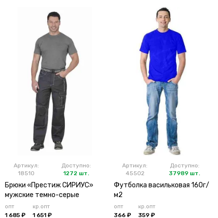
Артикул:
Доступно:
Артикул:
Доступно:
18510
1272 шт.
45502
37989 шт.
Брюки «Престиж СИРИУС»
Футболка васильковая 160г/
мужские темно-серые
м2
опт
кр.опт
опт
кр.опт
1 685 ₽
1 651 ₽
366 ₽
359 ₽