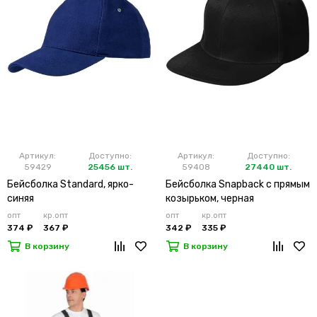
Артикул:
Доступно:
Артикул:
Доступно:
59429
25456 шт.
59408
27440 шт.
Бейсболка Standard, ярко-
Бейсболка Snapback с прямым
синяя
козырьком, черная
опт
кр.опт
опт
кр.опт
374 ₽
367 ₽
342 ₽
335 ₽
В корзину
В корзину