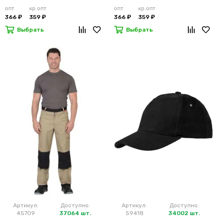
опт
кр.опт
опт
кр.опт
366 ₽
359 ₽
366 ₽
359 ₽
Выбрать
Выбрать
Артикул:
Доступно:
Артикул:
Доступно:
45709
37064 шт.
59418
34002 шт.