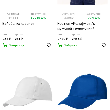
Артикул:
Доступно:
Артикул:
Доступно:
59444
50065 шт.
33069
774 шт.
Бейсболка красная
Костюм «Рольф» с п/к
мужской темно-синий
опт
кр.опт
опт
кр.опт
236 ₽
231 ₽
2 180 ₽
2 136 ₽
В корзину
Выбрать