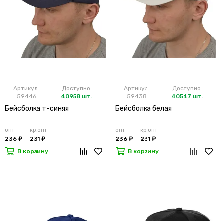
Артикул:
Доступно:
Артикул:
Доступно:
59446
40958 шт.
59438
40547 шт.
Бейсболка т-синяя
Бейсболка белая
опт
кр.опт
опт
кр.опт
236 ₽
231 ₽
236 ₽
231 ₽
В корзину
В корзину