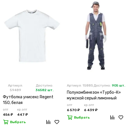
Артикул:
Доступно:
Артикул: 15885
Доступно:
905 шт.
59489
36582 шт.
Полукомбинезон «Турбо-К»
Футболка унисекс Regent
мужской серый лимонный
150, белая
опт
кр.опт
опт
кр.опт
6 570 ₽
6 439 ₽
456 ₽
447 ₽
Выбрать
Выбрать