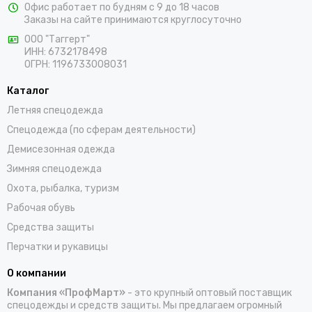
Офис работает по будням с 9 до 18 часов
предлагаем выбрать костюмы, комбинезоны, куртки, халаты,
Заказы на сайте принимаются круглосуточно
жилеты, фартуки, головные уборы и трикотажные изделия для
ООО "Таггерт"
работы. Доставка заказов осуществляется по Бодайбо и всей
ИНН: 6732178498
России проверенными транспортными компаниями.
ОГРН: 1196733008031
Каталог
Летняя спецодежда
Спецодежда (по сферам деятельности)
Демисезонная одежда
Зимняя спецодежда
Охота, рыбалка, туризм
Рабочая обувь
Средства защиты
Перчатки и рукавицы
О компании
Компания «ПрофМарт»
- это крупный оптовый поставщик
спецодежды и средств защиты. Мы предлагаем огромный