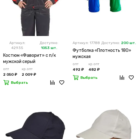
Артикул:
Доступно:
Артикул: 17788
Доступно:
200 шт.
42935
1053 шт.
Футболка «Плотность 180»
Костюм «Фаворит» с п/к
мужская
мужской серый
опт
кр.опт
опт
кр.опт
492 ₽
482 ₽
2 050 ₽
2 009 ₽
Выбрать
Выбрать