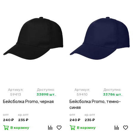
Артикул:
Доступно:
Артикул:
Доступно:
59413
33898 шт.
59410
33786 шт.
Бейсболка Promo, черная
Бейсболка Promo, темно-
синяя
опт
кр.опт
опт
кр.опт
240 ₽
235 ₽
240 ₽
235 ₽
В корзину
В корзину