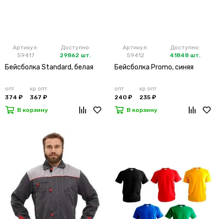
Артикул:
Доступно:
Артикул:
Доступно:
59417
29862 шт.
59412
41848 шт.
Бейсболка Standard, белая
Бейсболка Promo, синяя
опт
кр.опт
опт
кр.опт
374 ₽
367 ₽
240 ₽
235 ₽
В корзину
В корзину