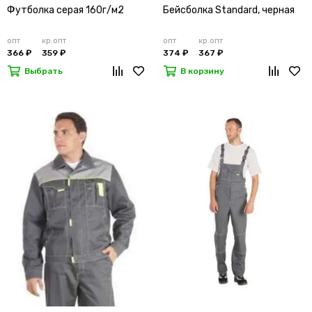
Футболка серая 160г/м2
Бейсболка Standard, черная
опт
кр.опт
опт
кр.опт
366 ₽
359 ₽
374 ₽
367 ₽
Выбрать
В корзину