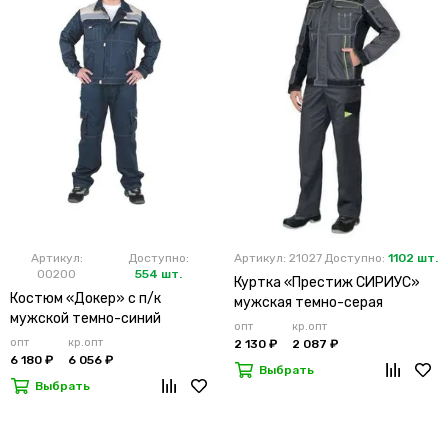
Артикул:
Доступно:
Артикул: 21027
Доступно:
1102 шт.
00200
554 шт.
Куртка «Престиж СИРИУС»
Костюм «Докер» с п/к
мужская темно-серая
мужской темно-синий
опт
кр.опт
опт
кр.опт
2 130 ₽
2 087 ₽
6 180 ₽
6 056 ₽
Выбрать
Выбрать