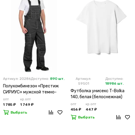
Артикул: 20286
Доступно:
890 шт.
Артикул:
Доступно:
59501
18986 шт.
Полукомбинезон «Престиж
Футболка унисекс T-Bolka
СИРИУС» мужской темно-
140, белая (белоснежная)
серый
опт
кр.опт
опт
кр.опт
1 785 ₽
1 749 ₽
456 ₽
447 ₽
Выбрать
Выбрать