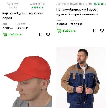
Артикул:
Доступно:
Артикул: 15725
Доступно:
873 шт.
15723
1044 шт.
Полукомбинезон «Турбо»
Куртка «Турбо» мужская
мужской серый лимонный
серая
опт
кр.опт
опт
кр.опт
3 885 ₽
3 807 ₽
3 985 ₽
3 905 ₽
Выбрать
Выбрать