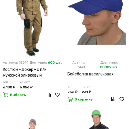
Артикул: 15014
Доступно:
600 шт.
Артикул:
Доступно:
59441
88889 шт.
Костюм «Докер» с п/к
Бейсболка васильковая
мужской оливковый
опт
кр.опт
опт
кр.опт
6 180 ₽
6 056 ₽
236 ₽
231 ₽
Выбрать
В корзину