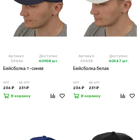
Артикул:
Доступно:
Артикул:
Доступно:
59446
40958 шт.
59438
40547 шт.
Бейсболка т-синяя
Бейсболка белая
опт
кр.опт
опт
кр.опт
236 ₽
231 ₽
236 ₽
231 ₽
В корзину
В корзину