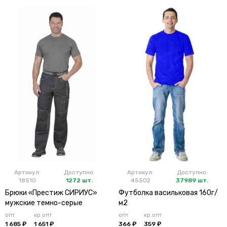
Артикул:
Доступно:
Артикул:
Доступно:
18510
1272 шт.
45502
37989 шт.
Брюки «Престиж СИРИУС»
Футболка васильковая 160г/
мужские темно-серые
м2
опт
кр.опт
опт
кр.опт
1 685 ₽
1 651 ₽
366 ₽
359 ₽