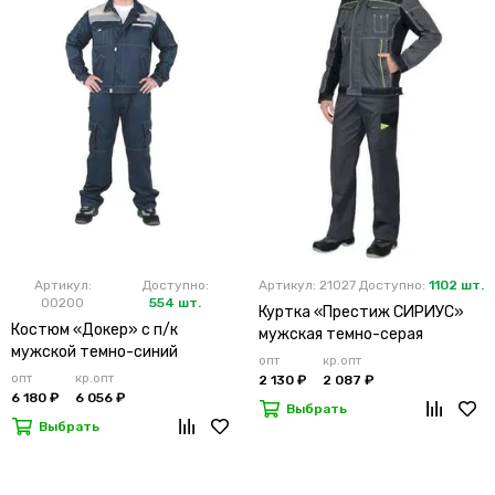
Артикул:
Доступно:
Артикул: 21027
Доступно:
1102 шт.
00200
554 шт.
Куртка «Престиж СИРИУС»
Костюм «Докер» с п/к
мужская темно-серая
мужской темно-синий
опт
кр.опт
опт
кр.опт
2 130 ₽
2 087 ₽
6 180 ₽
6 056 ₽
Выбрать
Выбрать