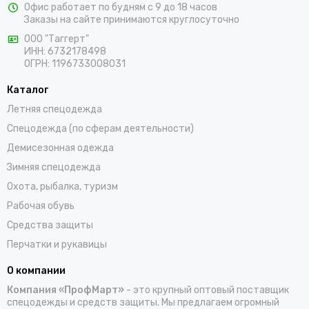
Офис работает по будням с 9 до 18 часов
предлагаем выбрать костюмы, комбинезоны, куртки, халаты,
Заказы на сайте принимаются круглосуточно
жилеты, фартуки, головные уборы и трикотажные изделия для
ООО "Таггерт"
работы. Доставка заказов осуществляется по Балаково и
ИНН: 6732178498
всей России проверенными транспортными компаниями.
ОГРН: 1196733008031
Каталог
Летняя спецодежда
Спецодежда (по сферам деятельности)
Демисезонная одежда
Зимняя спецодежда
Охота, рыбалка, туризм
Рабочая обувь
Средства защиты
Перчатки и рукавицы
О компании
Компания «ПрофМарт»
- это крупный оптовый поставщик
спецодежды и средств защиты. Мы предлагаем огромный