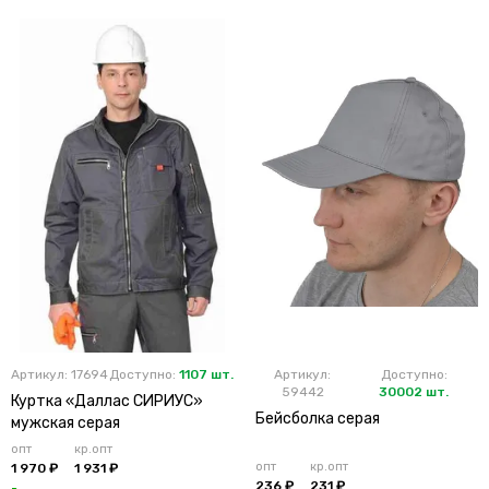
Артикул: 17694
Доступно:
1107 шт.
Артикул:
Доступно:
59442
30002 шт.
Куртка «Даллас СИРИУС»
Бейсболка серая
мужская серая
опт
кр.опт
опт
кр.опт
1 970 ₽
1 931 ₽
236 ₽
231 ₽