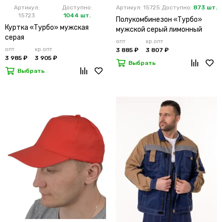
Артикул:
Доступно:
Артикул: 15725
Доступно:
873 шт.
15723
1044 шт.
Полукомбинезон «Турбо»
Куртка «Турбо» мужская
мужской серый лимонный
серая
опт
кр.опт
опт
кр.опт
3 885 ₽
3 807 ₽
3 985 ₽
3 905 ₽
Выбрать
Выбрать