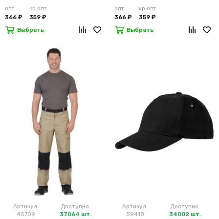
опт
кр.опт
опт
кр.опт
366 ₽
359 ₽
366 ₽
359 ₽
Выбрать
Выбрать
Артикул:
Доступно:
Артикул:
Доступно:
45709
37064 шт.
59418
34002 шт.