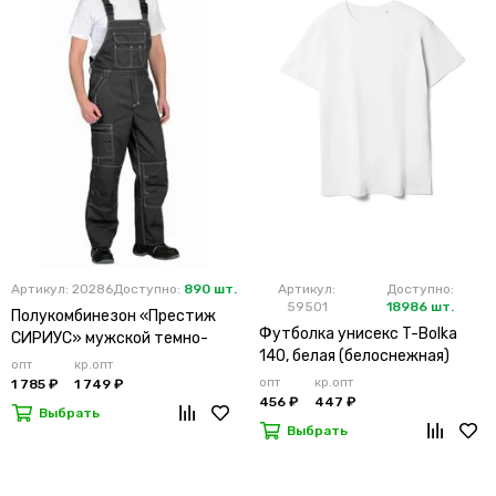
Артикул: 20286
Доступно:
890 шт.
Артикул:
Доступно:
59501
18986 шт.
Полукомбинезон «Престиж
Футболка унисекс T-Bolka
СИРИУС» мужской темно-
140, белая (белоснежная)
серый
опт
кр.опт
опт
кр.опт
1 785 ₽
1 749 ₽
456 ₽
447 ₽
Выбрать
Выбрать