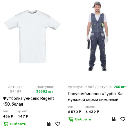
Артикул:
Доступно:
Артикул: 15885
Доступно:
905 шт.
59489
36582 шт.
Полукомбинезон «Турбо-К»
Футболка унисекс Regent
мужской серый лимонный
150, белая
опт
кр.опт
опт
кр.опт
6 570 ₽
6 439 ₽
456 ₽
447 ₽
Выбрать
Выбрать