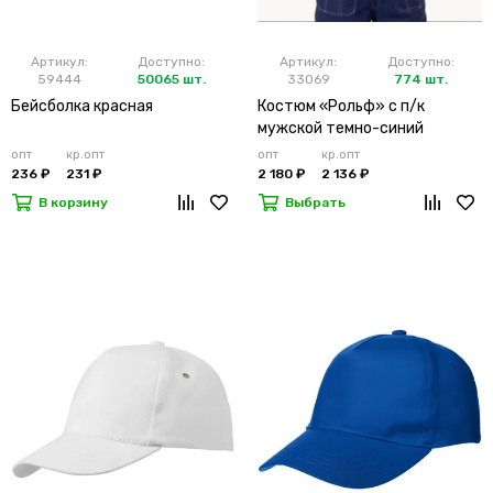
Артикул:
Доступно:
Артикул:
Доступно:
59444
50065 шт.
33069
774 шт.
Бейсболка красная
Костюм «Рольф» с п/к
мужской темно-синий
опт
кр.опт
опт
кр.опт
236 ₽
231 ₽
2 180 ₽
2 136 ₽
В корзину
Выбрать