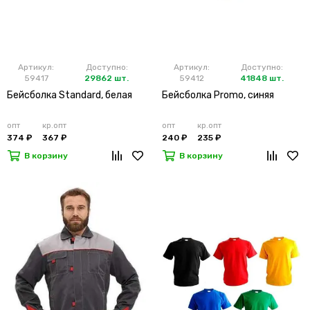
Артикул:
Доступно:
Артикул:
Доступно:
59417
29862 шт.
59412
41848 шт.
Бейсболка Standard, белая
Бейсболка Promo, синяя
опт
кр.опт
опт
кр.опт
374 ₽
367 ₽
240 ₽
235 ₽
В корзину
В корзину