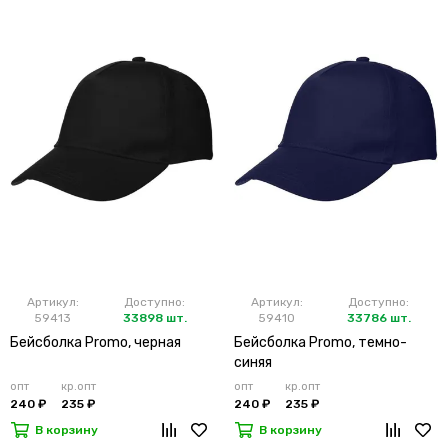
Артикул:
Доступно:
Артикул:
Доступно:
59413
33898 шт.
59410
33786 шт.
Бейсболка Promo, черная
Бейсболка Promo, темно-
синяя
опт
кр.опт
опт
кр.опт
240 ₽
235 ₽
240 ₽
235 ₽
В корзину
В корзину