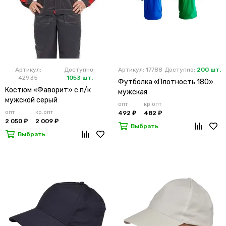
Артикул:
Доступно:
Артикул: 17788
Доступно:
200 шт.
42935
1053 шт.
Футболка «Плотность 180»
Костюм «Фаворит» с п/к
мужская
мужской серый
опт
кр.опт
опт
кр.опт
492 ₽
482 ₽
2 050 ₽
2 009 ₽
Выбрать
Выбрать