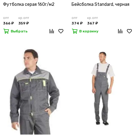
Футболка серая 160г/м2
Бейсболка Standard, черная
опт
кр.опт
опт
кр.опт
366 ₽
359 ₽
374 ₽
367 ₽
Выбрать
В корзину