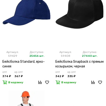
Артикул:
Доступно:
Артикул:
Доступно:
59429
25456 шт.
59408
27440 шт.
Бейсболка Standard, ярко-
Бейсболка Snapback с прямым
синяя
козырьком, черная
опт
кр.опт
опт
кр.опт
374 ₽
367 ₽
342 ₽
335 ₽
В корзину
В корзину