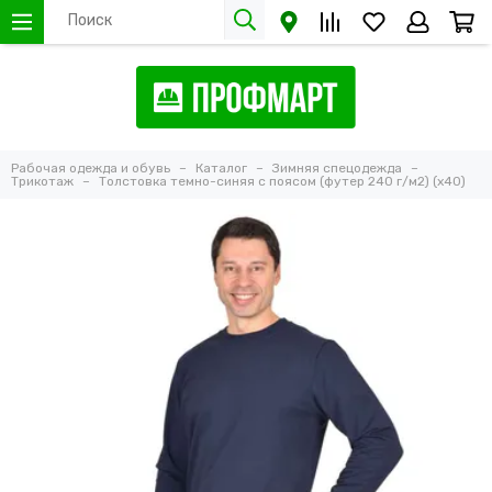
Рабочая одежда и обувь
Каталог
Зимняя спецодежда
Трикотаж
Толстовка темно-синяя с поясом (футер 240 г/м2) (х40)