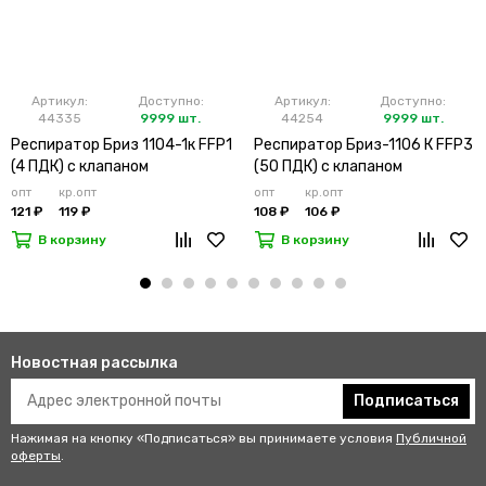
Артикул:
Доступно:
Артикул:
Доступно:
44335
9999 шт.
44254
9999 шт.
Респиратор Бриз 1104-1к FFP1
Респиратор Бриз-1106 К FFP3
(4 ПДК) с клапаном
(50 ПДК) с клапаном
опт
кр.опт
опт
кр.опт
121 ₽
119 ₽
108 ₽
106 ₽
В корзину
В корзину
Новостная рассылка
Подписаться
Нажимая на кнопку «Подписаться» вы принимаете условия
Публичной
оферты
.