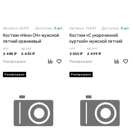
Артикул: 66311
Доступно:
0 шт.
Артикул: 72447
Доступно:
0 шт.
Костюм «Неон CH» мужской
Костюм «С укороченной
летний оранжевый
курткой» мужской летний
лимонный
опт
кр.опт
опт
кр.опт
2 485 ₽
2 435 ₽
2 550 ₽
2 499 ₽
Распродано
Распродано