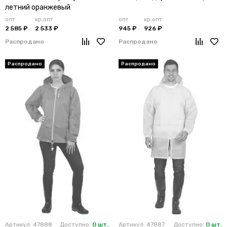
летний оранжевый
опт
кр.опт
опт
кр.опт
2 585 ₽
2 533 ₽
945 ₽
926 ₽
Распродано
Распродано
Артикул: 47888
Доступно:
0 шт.
Артикул: 47887
Доступно:
0 шт.