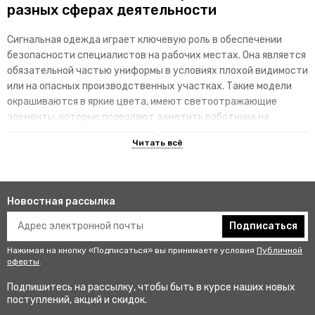
разных сферах деятельности
Сигнальная одежда играет ключевую роль в обеспечении
безопасности специалистов на рабочих местах. Она является
обязательной частью униформы в условиях плохой видимости
или на опасных производственных участках. Такие модели
окрашиваются в яркие цвета, имеют светоотражающие
элементы, которые позволяют заметить работника на
территории.
Преимущества специализированных
изделий
Новостная рассылка
Гарантируют улучшенную видимость человека и его
безопасность на рабочем месте. В результате этого
Подписаться
снижается риск аварии и получения травмы.
Нажимая на кнопку «Подписаться» вы принимаете условия
Публичной
Не мешаются во время выполнения профессиональных
оферты
.
обязанностей, создают комфортные условия для работы.
Подпишитесь на рассылку, чтобы быть в курсе наших новых
Соответствуют стандартам качества, так как проходят
поступлений, акций и скидок.
строгий контроль перед выпуском в продажу.