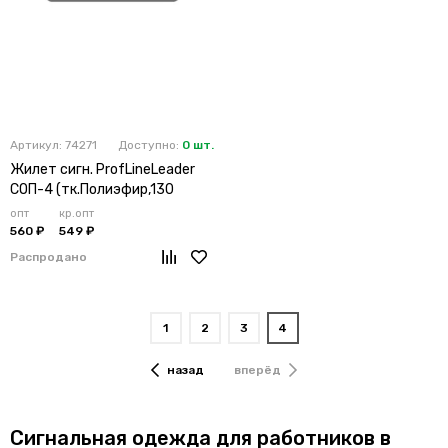
Артикул: 74271
Доступно:
0 шт.
Жилет сигн. ProfLineLeader
СОП-4 (тк.Полиэфир,130
опт
кр.опт
560 ₽
549 ₽
Распродано
1
2
3
4
назад
вперёд
Сигнальная одежда для работников в