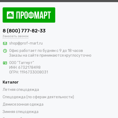
Купить одежду сигнальную для
работников оптом и в розницу с
доставкой по Сызрани
8 (800) 777-82-33
В интернет-магазине «ПрофМарт» можно купить сигнальную
Заказать звонок
одежду для персонала. Мы работаем с оптовыми и
shop@prof-mart.ru
розничными покупателями. Предлагаем на выбор сигнальные
Офис работает по будням с 9 до 18 часов
жилеты, сезонные костюмы, брюки и прочие составляющие
Заказы на сайте принимаются круглосуточно
униформы в ярких заметных цветах. Доставка покупок,
которые оформляются на сайте, осуществляется по Сызрани
ООО "Таггерт"
ИНН: 6732178498
и остальным населенным пунктам России.
ОГРН: 1196733008031
Каталог
Летняя спецодежда
Спецодежда (по сферам деятельности)
Демисезонная одежда
Зимняя спецодежда