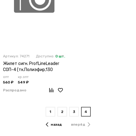
Артикул: 74271
Доступно:
0 шт.
Жилет сигн. ProfLineLeader
СОП-4 (тк.Полиэфир,130
опт
кр.опт
560 ₽
549 ₽
Распродано
1
2
3
4
назад
вперёд