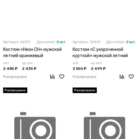
Артикул: 66311
Доступно:
0 шт.
Артикул: 72447
Доступно:
0 шт.
Костюм «Неон CH» мужской
Костюм «С укороченной
летний оранжевый
курткой» мужской летний
лимонный
опт
кр.опт
опт
кр.опт
2 485 ₽
2 435 ₽
2 550 ₽
2 499 ₽
Распродано
Распродано