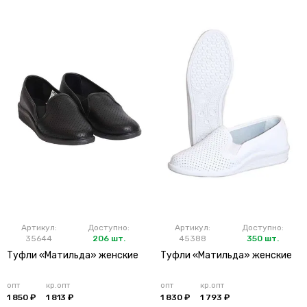
Артикул:
Доступно:
Артикул:
Доступно:
35644
206 шт.
45388
350 шт.
Туфли «Матильда» женские
Туфли «Матильда» женские
опт
кр.опт
опт
кр.опт
1 850 ₽
1 813 ₽
1 830 ₽
1 793 ₽