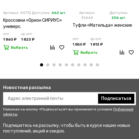
Артикул: 44772
Доступно:
662 шт.
Артикул:
Доступно:
35644
206 шт.
Кроссовки «Орион СИРИУС»
Туфли «Матильда» женские
универс.
опт
кр.опт
опт
кр.опт
1 860 ₽
1 823 ₽
1 850 ₽
1 813 ₽
Выбрать
Выбрать
Новостная рассылка
Подписаться
Нажимая на кнопку «Подписаться» вы принимаете условия
Публичной
оферты
.
Подпишитесь на рассылку, чтобы быть в курсе наших новых
поступлений, акций и скидок.