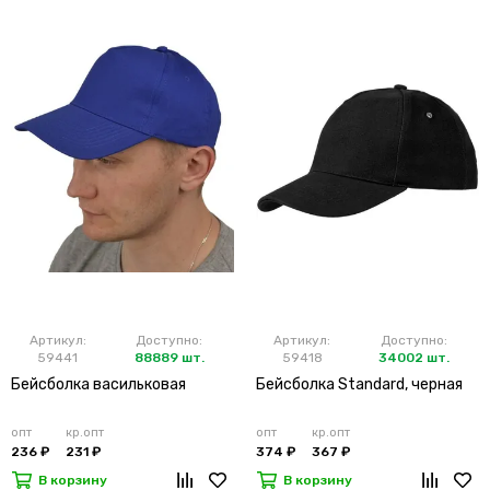
Артикул:
Доступно:
Артикул:
Доступно:
59441
88889 шт.
59418
34002 шт.
Бейсболка васильковая
Бейсболка Standard, черная
опт
кр.опт
опт
кр.опт
236 ₽
231 ₽
374 ₽
367 ₽
В корзину
В корзину