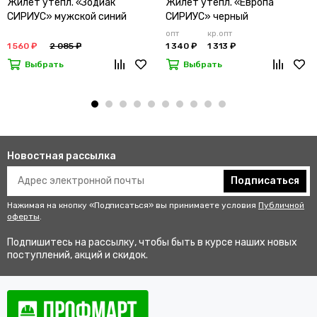
Жилет утепл. «Зодиак
Жилет утепл. «Европа
СИРИУС» мужской синий
СИРИУС» черный
опт
кр.опт
1 560 ₽
2 085 ₽
1 340 ₽
1 313 ₽
Выбрать
Выбрать
Новостная рассылка
Подписаться
Нажимая на кнопку «Подписаться» вы принимаете условия
Публичной
оферты
.
Подпишитесь на рассылку, чтобы быть в курсе наших новых
поступлений, акций и скидок.