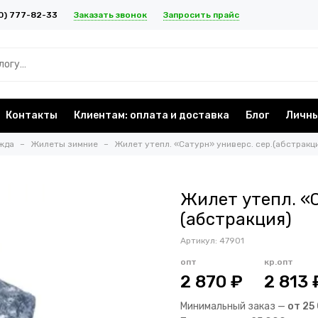
Заказать звонок
Запросить прайс
0) 777-82-33
Контакты
Клиентам: оплата и доставка
Блог
Личны
жда
Жилеты зимние
Жилет утепл. «Сатурн» универс. сер.(абстракц
Жилет утепл. «С
(абстракция)
Артикул:
47901
опт
кр.опт
2 870 ₽
2 813 
Минимальный заказ —
от 25