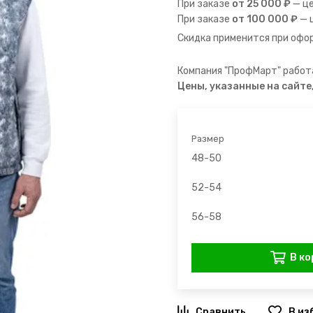
При заказе
от 25 000 ₽
— ц
При заказе
от 100 000 ₽
— 
Скидка применится при офор
Компания "ПрофМарт" работа
Цены, указанные на сайте
Размер
48-50
52-54
56-58
В ко
В из