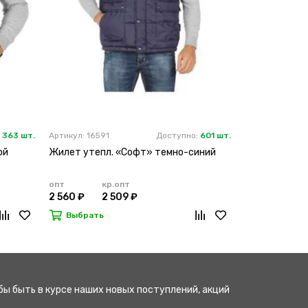
:
363 шт.
Артикул: 16591
Доступно:
601 шт.
Артикул: 47785
ой
Жилет утепл. «Софт» темно-синий
Жилет утепл.
темно-синий
опт
кр.опт
опт
кр
2 560 ₽
2 509 ₽
2 540 ₽
2
Выбрать
Выбрать
бы быть в курсе наших новых поступлений, акций