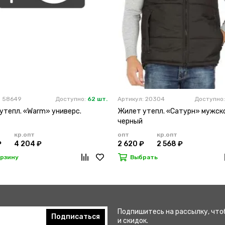
: 58649
Доступно:
62 шт.
Артикул: 20304
Доступно
утепл. «Warm» универс.
Жилет утепл. «Сатурн» мужск
черный
кр.опт
опт
кр.опт
₽
4 204 ₽
2 620 ₽
2 568 ₽
орзину
Выбрать
Подпишитесь на рассылку, что
Подписаться
и скидок.