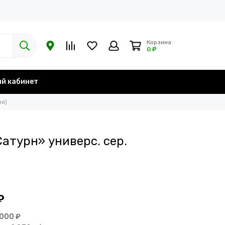
Корзина
0 ₽
й кабинет
ия)
атурн» универс. сер.
₽
 000 ₽