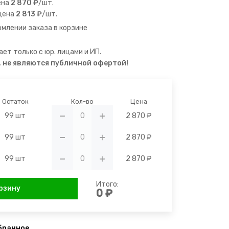
ена
2 870 ₽
/шт.
цена
2 813 ₽
/шт.
млении заказа в корзине
ет только с юр. лицами и ИП.
, не являются публичной офертой!
Остаток
Кол-во
Цена
99 шт
2 870 ₽
99 шт
2 870 ₽
99 шт
2 870 ₽
Итого:
рзину
0 ₽
бранное