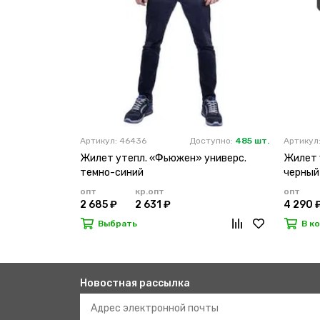
Артикул: 46436
Доступно:
485 шт.
Артикул
Жилет утепл. «Фьюжен» универс.
Жилет 
темно-синий
черный
опт
кр.опт
опт
2 685 ₽
2 631 ₽
4 290 
Выбрать
В к
Новостная рассылка