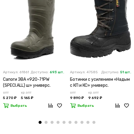
Артикул: 61861
Доступно:
693 шт.
Артикул: 47585
Доступно:
51 шт.
Сапоги ЭВА «920-71PW
Ботинки с усилением «Надым
(SPECI.ALL) ш» универс.
с КП и КС» универс.
утепленные
утепленные
опт
кр.опт
опт
кр.опт
5 270 ₽
5 165 ₽
9 890 ₽
9 692 ₽
Выбрать
Выбрать