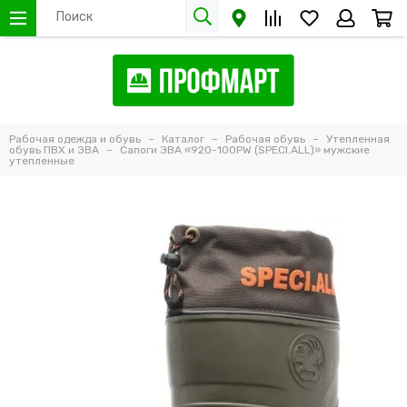
Рабочая одежда и обувь
Каталог
Рабочая обувь
Утепленная
обувь ПВХ и ЭВА
Сапоги ЭВА «920-100PW (SPECI.ALL)» мужские
утепленные