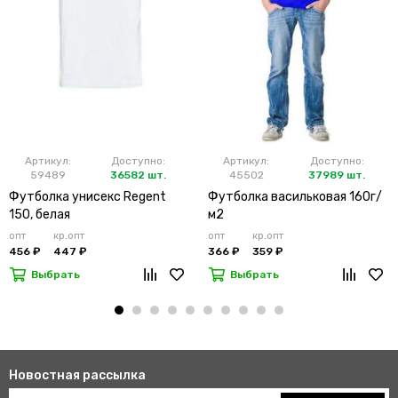
Артикул:
Доступно:
Артикул:
Доступно:
59489
36582 шт.
45502
37989 шт.
Футболка унисекс Regent
Футболка васильковая 160г/
150, белая
м2
опт
кр.опт
опт
кр.опт
456 ₽
447 ₽
366 ₽
359 ₽
Выбрать
Выбрать
Новостная рассылка