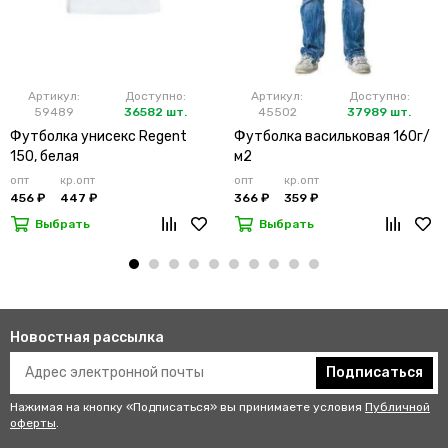
Артикул:
Доступно:
Артикул:
Доступно:
59489
36582 шт.
45502
37989 шт.
Футболка унисекс Regent
Футболка васильковая 160г/
150, белая
м2
опт
кр.опт
опт
кр.опт
456 ₽
447 ₽
366 ₽
359 ₽
Выбрать
Выбрать
Новостная рассылка
Подписаться
Нажимая на кнопку «Подписаться» вы принимаете условия
Публичной
оферты
.