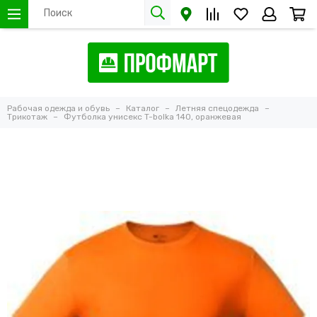
Рабочая одежда и обувь
Каталог
Летняя спецодежда
Трикотаж
Футболка унисекс T-bolka 140, оранжевая