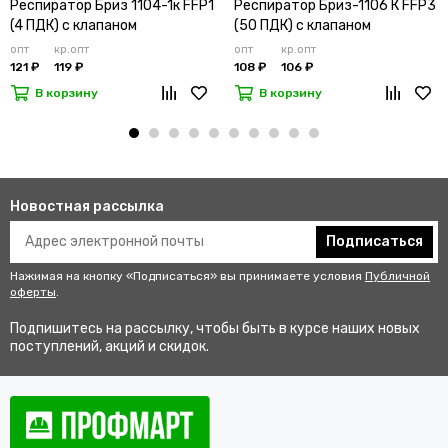
Респиратор Бриз 1104-1к FFP1
Респиратор Бриз-1106 К FFP3
(4 ПДК) с клапаном
(50 ПДК) с клапаном
опт
кр.опт
опт
кр.опт
121 ₽
119 ₽
108 ₽
106 ₽
В корзину
В корзину
Новостная рассылка
Подписаться
Нажимая на кнопку «Подписаться» вы принимаете условия
Публичной
оферты
.
Подпишитесь на рассылку, чтобы быть в курсе наших новых
поступлений, акций и скидок.