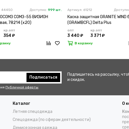
: 44450
Доступно:
999 шт.
Артикул: 61212
Доступн
РОСОМЗ СОМЗ-55 ВИЗИОН
Каска защитная GRANITE WIND 
ая, 78214 (х20)
(GRAWIBCFL) Delta Plus
кр.опт
опт
кр.опт
354 ₽
3 440 ₽
3 371 ₽
орзину
В корзину
Подпишитесь на рассылку, что
Подписаться
и скидок.
вия
Публичной оферты
.
Каталог
О 
Летняя спецодежда
Ко
пос
Спецодежда (по сферам деятельности)
пре
сре
Демисезонная одежда