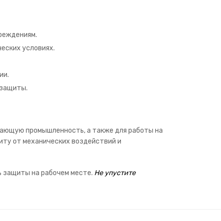
вреждениям.
ческих условиях.
ии.
 защиты.
вающую промышленность, а также для работы на
иту от механических воздействий и
ь защиты на рабочем месте.
Не упустите