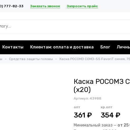
Заказать звонок
Запросить прайс
0) 777-82-33
Контакты
Клиентам: оплата и доставка
Блог
Личны
ты
Средства защиты головы
Каска РОСОМЗ СОМЗ-55 FavoriT синяя, 75
Каска РОСОМЗ СО
(х20)
Артикул:
43988
опт
кр.опт
361 ₽
354 ₽
Минимальный заказ —
от 25