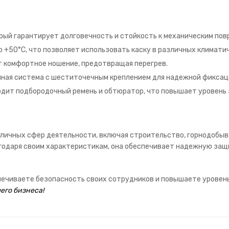
орый гарантирует долговечность и стойкость к механическим по
о +50°C, что позволяет использовать каску в различных климати
 комфортное ношение, предотвращая перегрев.
ная система с шеститочечным креплением для надежной фиксац
одит подбородочный ремень и обтюратор, что повышает уровень
зличных сфер деятельности, включая строительство, горнодобы
годаря своим характеристикам, она обеспечивает надежную защ
спечиваете безопасность своих сотрудников и повышаете уровен
его бизнеса!