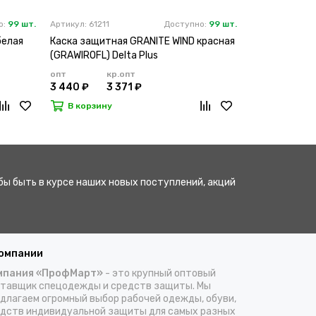
о:
99 шт.
Артикул: 61211
Доступно:
99 шт.
Артикул: 61206
белая
Каска защитная GRANITE WIND красная
Каска защитн
(GRAWIROFL) Delta Plus
лимонная (GR
опт
кр.опт
опт
к
3 440 ₽
3 371 ₽
3 440 ₽
3
В корзину
В корзину
бы быть в курсе наших новых поступлений, акций
компании
мпания «ПрофМарт»
- это крупный оптовый
тавщик спецодежды и средств защиты. Мы
длагаем огромный выбор рабочей одежды, обуви,
дств индивидуальной защиты для самых разных