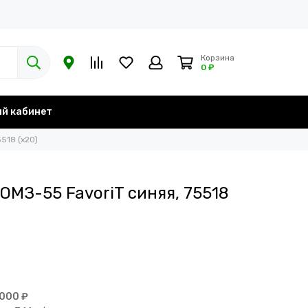
Корзина
0 ₽
й кабинет
518 (х20)
МЗ-55 FavoriT синяя, 75518
 000 ₽