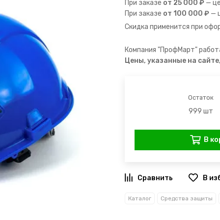
При заказе
от 25 000 ₽
— ц
При заказе
от 100 000 ₽
— 
Скидка применится при офор
Компания "ПрофМарт" работа
Цены, указанные на сайте
Остаток
999 шт
В ко
В из
Каталог
Средства защиты