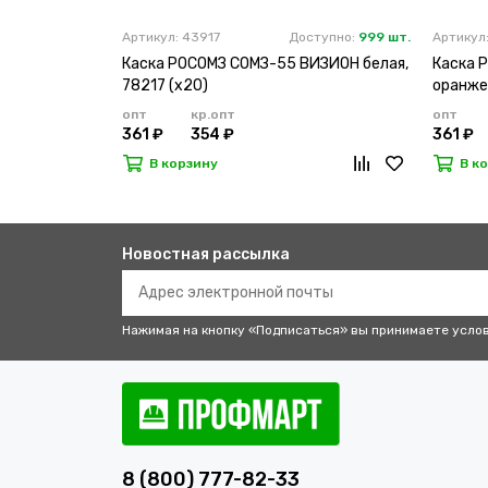
Артикул: 43917
Доступно:
999 шт.
Артикул
Каска РОСОМЗ СОМЗ-55 ВИЗИОН белая,
Каска 
78217 (х20)
оранжев
опт
кр.опт
опт
361 ₽
354 ₽
361 ₽
В корзину
В к
Новостная рассылка
Нажимая на кнопку «Подписаться» вы принимаете усло
8 (800) 777-82-33