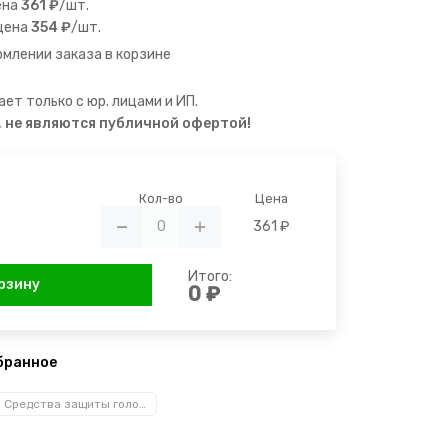
ена
361 ₽
/шт.
цена
354 ₽
/шт.
млении заказа в корзине
ет только с юр. лицами и ИП.
, не являются публичной офертой!
Кол-во
Цена
361 ₽
Итого:
рзину
0 ₽
бранное
Средства защиты головы