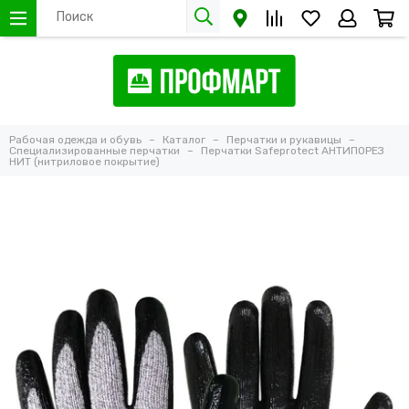
Рабочая одежда и обувь
Каталог
Перчатки и рукавицы
Специализированные перчатки
Перчатки Safeprotect АНТИПОРЕЗ
НИТ (нитриловое покрытие)