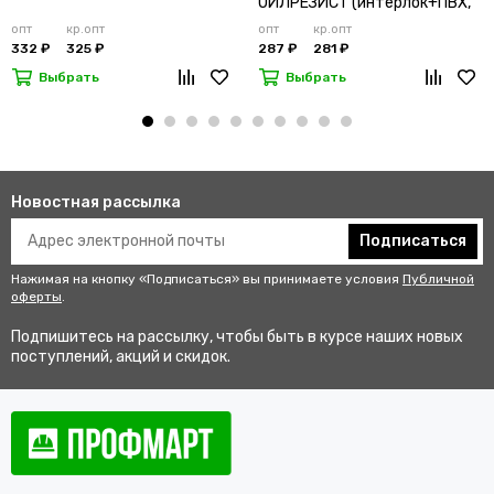
ОЙЛРЕЗИСТ (интерлок+ПВХ,
дл.35см)
опт
кр.опт
опт
кр.опт
332 ₽
325 ₽
287 ₽
281 ₽
Выбрать
Выбрать
Новостная рассылка
Подписаться
Нажимая на кнопку «Подписаться» вы принимаете условия
Публичной
оферты
.
Подпишитесь на рассылку, чтобы быть в курсе наших новых
поступлений, акций и скидок.