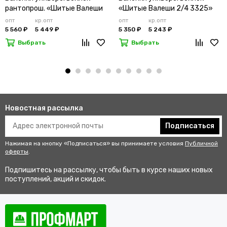
рантопрош. «Шитые Валеши
«Шитые Валеши 2/4 3325»
высокие 1» ЭВА светло-
ЭВА светло-серый
опт
кр.опт
опт
кр.опт
серый
5 560 ₽
5 449 ₽
5 350 ₽
5 243 ₽
Выбрать
Выбрать
Новостная рассылка
Подписаться
Нажимая на кнопку «Подписаться» вы принимаете условия
Публичной
оферты
.
Подпишитесь на рассылку, чтобы быть в курсе наших новых
поступлений, акций и скидок.