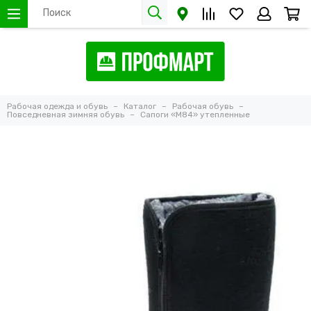
Рабочая одежда и обувь
Каталог
Рабочая обувь
Повседневная зимняя обувь
Сапоги «М84» утепленные