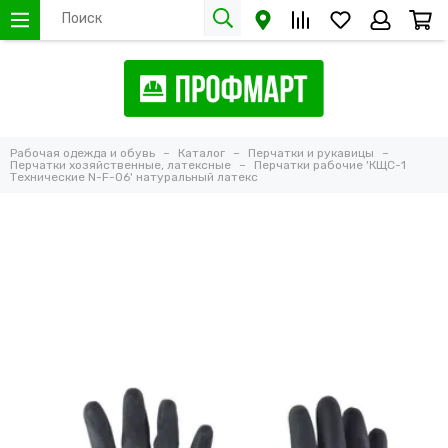
Рабочая одежда и обувь
Каталог
Перчатки и рукавицы
Перчатки хозяйственные, латексные
Перчатки рабочие 'КЩС-1
Технические N-F-06' натуральный латекс