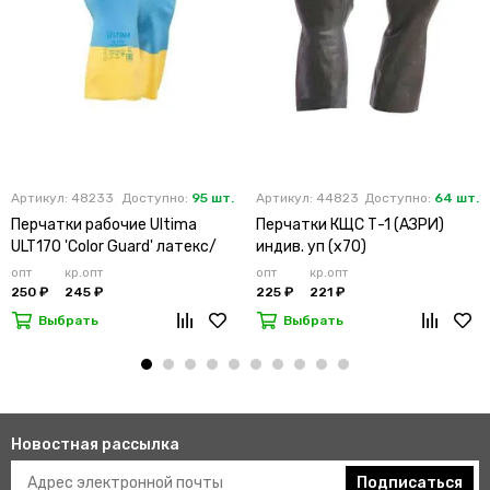
Артикул: 48233
Доступно:
95 шт.
Артикул: 44823
Доступно:
64 шт.
Перчатки рабочие Ultima
Перчатки КЩС Т-1 (АЗРИ)
ULT170 'Color Guard' латекс/
индив. уп (х70)
неопрен цвет желтый
опт
кр.опт
опт
кр.опт
голубой
250 ₽
245 ₽
225 ₽
221 ₽
Выбрать
Выбрать
Новостная рассылка
Подписаться