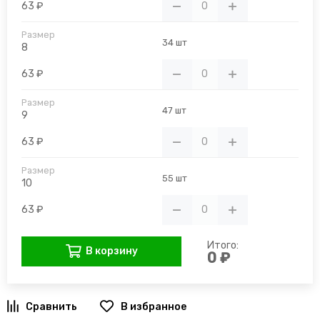
63 ₽
34 шт
8
63 ₽
47 шт
9
63 ₽
55 шт
10
63 ₽
Итого:
В корзину
0 ₽
В избранное