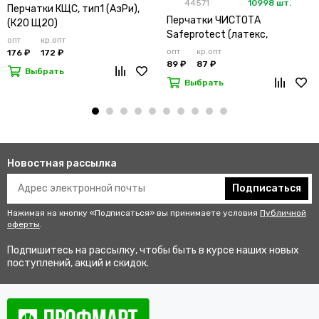
44571
10998 шт.
Перчатки КЩС, тип1 (АзРи),
Перчатки ЧИСТОТА
(К20 Щ20)
Safeprotect (латекс,
опт
кр.опт
хлопк.слой.) дл.300мм
опт
кр.опт
176 ₽
172 ₽
89 ₽
87 ₽
Выбрать
Выбрать
Новостная рассылка
Подписаться
Нажимая на кнопку «Подписаться» вы принимаете условия
Публичной
оферты
.
Подпишитесь на рассылку, чтобы быть в курсе наших новых
поступлений, акций и скидок.