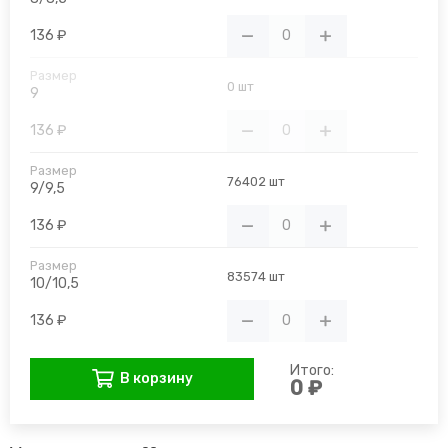
136 ₽
0 шт
9
136 ₽
76402 шт
9/9,5
136 ₽
83574 шт
10/10,5
136 ₽
Итого:
В корзину
0 ₽