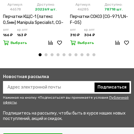
Артикул:
Доступно:
Артикул:
Доступно:
46578
202269 шт.
46285
78718 шт.
Перчатки КЩС-1 (латекс
Перчатки СОЮЗ (CG-971/LN-
0,5мм) Manipula Specialist, CG-
F-05)
942
опт
кр.опт
опт
кр.опт
166 ₽
163 ₽
310 ₽
304 ₽
Выбрать
Выбрать
Новостная рассылка
Подписаться
Нажимая на кнопку «Подписаться» вы принимаете условия
Публичной
оферты
.
Подпишитесь на рассылку, чтобы быть в курсе наших новых
поступлений, акций и скидок.