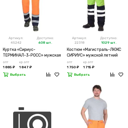
Артикул:
Доступно:
Артикул:
Доступно:
45242
608 шт.
22318
1029 шт.
Куртка «Сириус-
Костюм «Магистраль-ЛЮКС
ТЕРМИНАЛ-3-РОСС» мужская
СИРИУС» мужской летний
оранжевая
лимонный
опт
кр.опт
опт
кр.опт
1 885 ₽
1 847 ₽
1 750 ₽
1 715 ₽
Выбрать
Выбрать