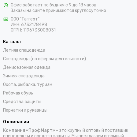
Офис работает по будням с 9 до 18 часов
жилеты, сезонные костюмы, брюки и прочие составляющие
Заказы на сайте принимаются круглосуточно
униформы в ярких заметных цветах. Доставка покупок,
которые оформляются на сайте, осуществляется по Ак-
ООО "Таггерт"
ИНН: 6732178498
Довураку и остальным населенным пунктам России.
ОГРН: 1196733008031
Каталог
Летняя спецодежда
Спецодежда (по сферам деятельности)
Демисезонная одежда
Зимняя спецодежда
Охота, рыбалка, туризм
Рабочая обувь
Средства защиты
Перчатки и рукавицы
О компании
Компания «ПрофМарт»
- это крупный оптовый поставщик
спецодежды и средств защиты. Мы предлагаем огромный