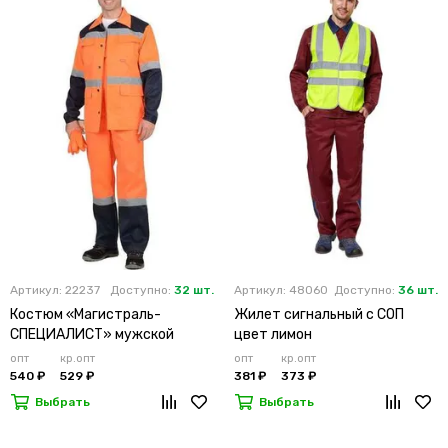
Артикул: 22237
Доступно:
32 шт.
Артикул: 48060
Доступно:
36 шт.
Костюм «Магистраль-
Жилет сигнальный с СОП
СПЕЦИАЛИСТ» мужской
цвет лимон
летний оранжевый
опт
кр.опт
опт
кр.опт
540 ₽
529 ₽
381 ₽
373 ₽
Выбрать
Выбрать