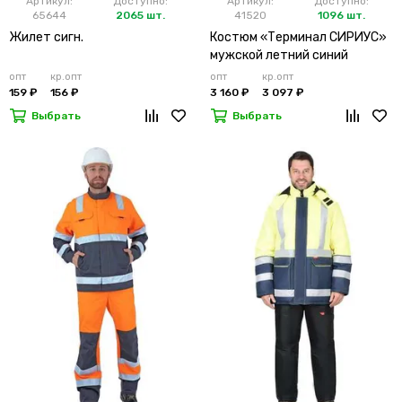
Артикул:
Доступно:
Артикул:
Доступно:
65644
2065 шт.
41520
1096 шт.
Жилет сигн.
Костюм «Терминал СИРИУС»
мужской летний синий
опт
кр.опт
опт
кр.опт
159 ₽
156 ₽
3 160 ₽
3 097 ₽
Выбрать
Выбрать