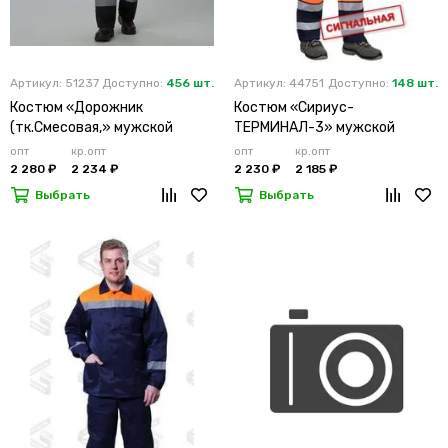
Артикул: 51237
Доступно:
456 шт.
Артикул: 44751
Доступно:
148 шт.
Костюм «Дорожник
Костюм «Сириус-
(тк.Смесовая,» мужской
ТЕРМИНАЛ-3» мужской
летний лимонный
летний оранжевый
опт
кр.опт
опт
кр.опт
2 280 ₽
2 234 ₽
2 230 ₽
2 185 ₽
Выбрать
Выбрать