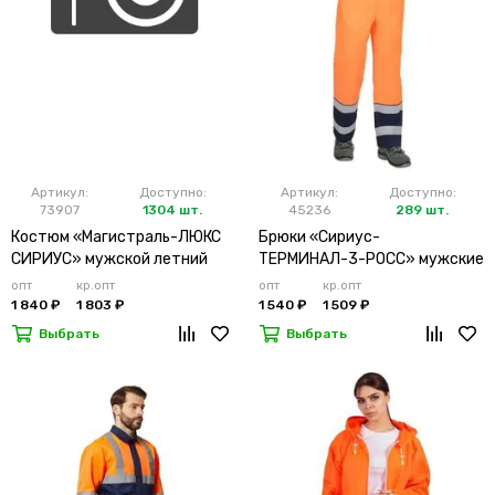
Артикул:
Доступно:
Артикул:
Доступно:
73907
1304 шт.
45236
289 шт.
Костюм «Магистраль-ЛЮКС
Брюки «Сириус-
СИРИУС» мужской летний
ТЕРМИНАЛ-3-РОСС» мужские
оранжевый
летние оранжевые
опт
кр.опт
опт
кр.опт
1 840 ₽
1 803 ₽
1 540 ₽
1 509 ₽
Выбрать
Выбрать