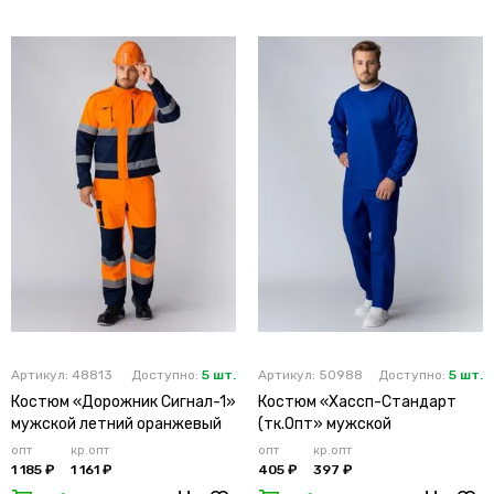
Артикул: 48813
Доступно:
5 шт.
Артикул: 50988
Доступно:
5 шт.
Костюм «Дорожник Сигнал-1»
Костюм «Хассп-Стандарт
мужской летний оранжевый
(тк.Опт» мужской
васильковый
опт
кр.опт
опт
кр.опт
1 185 ₽
1 161 ₽
405 ₽
397 ₽