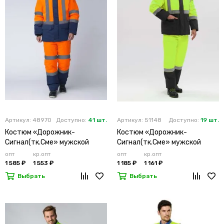
Артикул: 48970
Доступно:
41 шт.
Артикул: 51148
Доступно:
19 шт.
Костюм «Дорожник-
Костюм «Дорожник-
Сигнал(тк.Сме» мужской
Сигнал(тк.Сме» мужской
утепленный оранжевый
утепленный лимонный
опт
кр.опт
опт
кр.опт
1 585 ₽
1 553 ₽
1 185 ₽
1 161 ₽
Выбрать
Выбрать