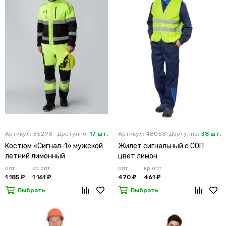
Артикул: 35298
Доступно:
17 шт.
Артикул: 48058
Доступно:
38 шт.
Костюм «Сигнал-1» мужской
Жилет сигнальный с СОП
летний лимонный
цвет лимон
опт
кр.опт
опт
кр.опт
1 185 ₽
1 161 ₽
470 ₽
461 ₽
Выбрать
Выбрать