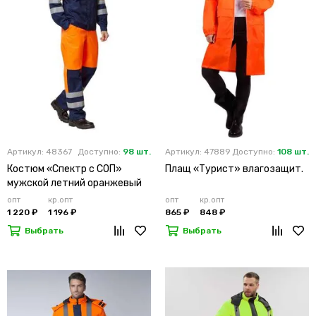
Артикул: 48367
Доступно:
98 шт.
Артикул: 47889
Доступно:
108 шт.
Костюм «Спектр с СОП»
Плащ «Турист» влагозащит.
мужской летний оранжевый
опт
кр.опт
опт
кр.опт
1 220 ₽
1 196 ₽
865 ₽
848 ₽
Выбрать
Выбрать