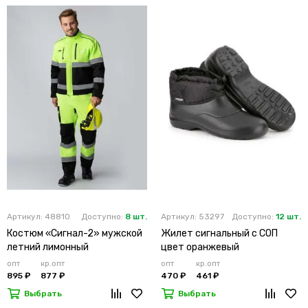
Артикул: 48810
Доступно:
8 шт.
Артикул: 53297
Доступно:
12 шт.
Костюм «Сигнал-2» мужской
Жилет сигнальный с СОП
летний лимонный
цвет оранжевый
опт
кр.опт
опт
кр.опт
895 ₽
877 ₽
470 ₽
461 ₽
Выбрать
Выбрать