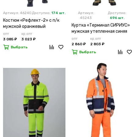
Артикул: 46240
Доступно:
174 шт.
Артикул:
Доступно:
45243
696 шт.
Костюм «Рефлект-2» с п/к
Куртка «Терминал СИРИУС»
мужской оранжевый
мужская утепленная синяя
опт
кр.опт
опт
кр.опт
3 085 ₽
3 023 ₽
2 860 ₽
2 803 ₽
Выбрать
Выбрать