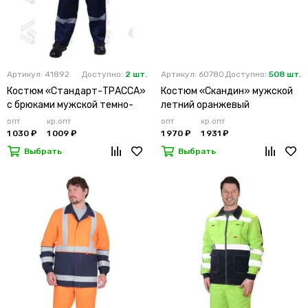
Артикул: 41892
Доступно:
2 шт.
Артикул: 60780
Доступно:
508 шт.
Костюм «Стандарт-ТРАССА»
Костюм «Скандин» мужской
с брюками мужской темно-
летний оранжевый
синий
опт
кр.опт
опт
кр.опт
1 030 ₽
1 009 ₽
1 970 ₽
1 931 ₽
Выбрать
Выбрать