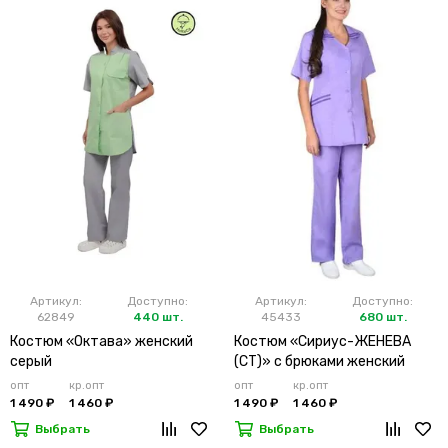
Артикул:
Доступно:
Артикул:
Доступно:
62849
440 шт.
45433
680 шт.
Костюм «Октава» женский
Костюм «Сириус-ЖЕНЕВА
серый
(СТ)» с брюками женский
сиреневый
опт
кр.опт
опт
кр.опт
1 490 ₽
1 460 ₽
1 490 ₽
1 460 ₽
Выбрать
Выбрать