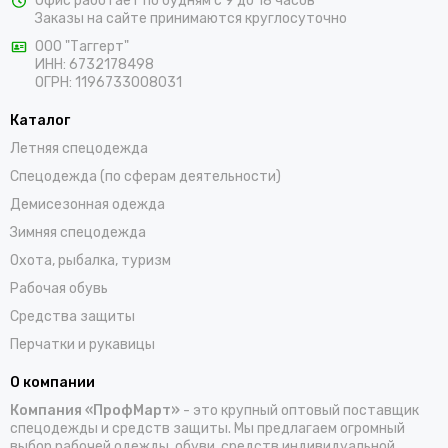
Офис работает по будням с 9 до 18 часов
предлагаем выбрать костюмы, комбинезоны, куртки, халаты,
Заказы на сайте принимаются круглосуточно
жилеты, фартуки, головные уборы и трикотажные изделия для
ООО "Таггерт"
работы. Доставка заказов осуществляется по Калачу и всей
ИНН: 6732178498
России проверенными транспортными компаниями.
ОГРН: 1196733008031
Каталог
Летняя спецодежда
Спецодежда (по сферам деятельности)
Демисезонная одежда
Зимняя спецодежда
Охота, рыбалка, туризм
Рабочая обувь
Средства защиты
Перчатки и рукавицы
О компании
Компания «ПрофМарт»
- это крупный оптовый поставщик
спецодежды и средств защиты. Мы предлагаем огромный
выбор рабочей одежды, обуви, средств индивидуальной