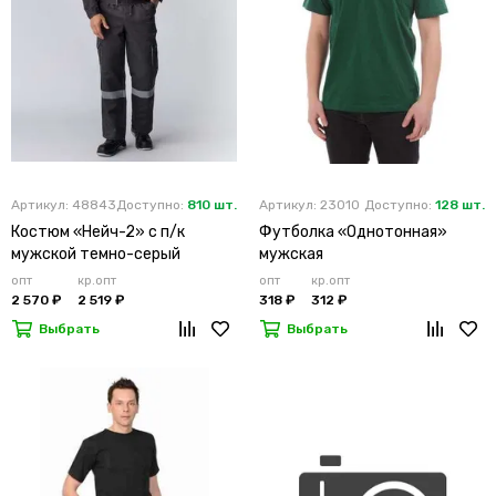
Артикул: 48843
Доступно:
810 шт.
Артикул: 23010
Доступно:
128 шт.
Костюм «Нейч-2» с п/к
Футболка «Однотонная»
мужской темно-серый
мужская
опт
кр.опт
опт
кр.опт
2 570 ₽
2 519 ₽
318 ₽
312 ₽
Выбрать
Выбрать