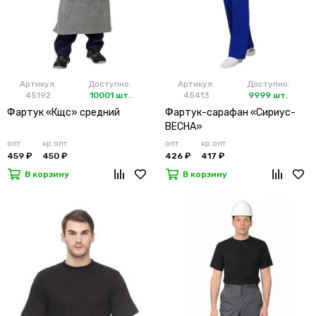
Артикул:
Доступно:
Артикул:
Доступно:
45192
10001 шт.
45413
9999 шт.
Фартук «Кщс» средний
Фартук-сарафан «Сириус-
ВЕСНА»
опт
кр.опт
опт
кр.опт
459 ₽
450 ₽
426 ₽
417 ₽
В корзину
В корзину