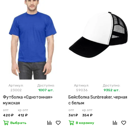
Артикул:
Доступно:
Артикул:
Доступно:
23002
1007 шт.
59036
9352 шт.
Футболка «Однотонная»
Бейсболка Sunbreaker, черная
мужская
с белым
опт
кр.опт
опт
кр.опт
420 ₽
412 ₽
361 ₽
354 ₽
Выбрать
В корзину