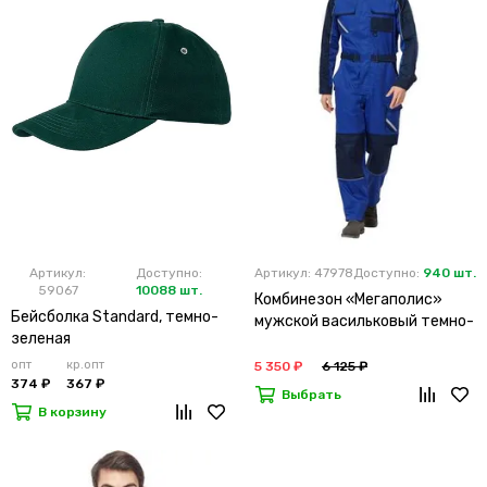
Артикул:
Доступно:
Артикул: 47978
Доступно:
940 шт.
59067
10088 шт.
Комбинезон «Мегаполис»
Бейсболка Standard, темно-
мужской васильковый темно-
зеленая
синий
опт
кр.опт
5 350 ₽
6 125 ₽
374 ₽
367 ₽
Выбрать
В корзину