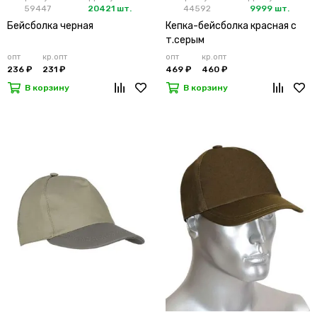
59447
20421 шт.
44592
9999 шт.
Бейсболка черная
Кепка-бейсболка красная с
т.серым
опт
кр.опт
опт
кр.опт
236 ₽
231 ₽
469 ₽
460 ₽
В корзину
В корзину