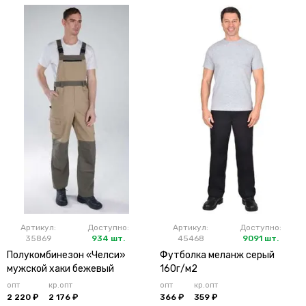
Артикул:
Доступно:
Артикул:
Доступно:
35869
934 шт.
45468
9091 шт.
Полукомбинезон «Челси»
Футболка меланж серый
мужской хаки бежевый
160г/м2
опт
кр.опт
опт
кр.опт
2 220 ₽
2 176 ₽
366 ₽
359 ₽