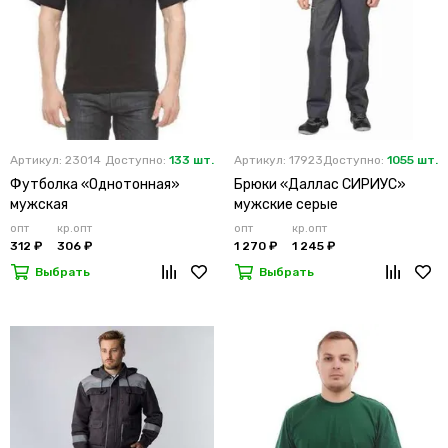
Артикул: 23014
Доступно:
133 шт.
Артикул: 17923
Доступно:
1055 шт.
Футболка «Однотонная»
Брюки «Даллас СИРИУС»
мужская
мужские серые
опт
кр.опт
опт
кр.опт
312 ₽
306 ₽
1 270 ₽
1 245 ₽
Выбрать
Выбрать