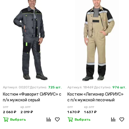
Артикул: 00207
Доступно:
725 шт.
Артикул: 18469
Доступно:
976 шт.
Костюм «Фаворит СИРИУС» с
Костюм «Легионер СИРИУС»
п/к мужской серый
с п/к мужской песочный
опт
кр.опт
опт
кр.опт
2 060 ₽
2 019 ₽
1 670 ₽
1 637 ₽
Выбрать
Выбрать