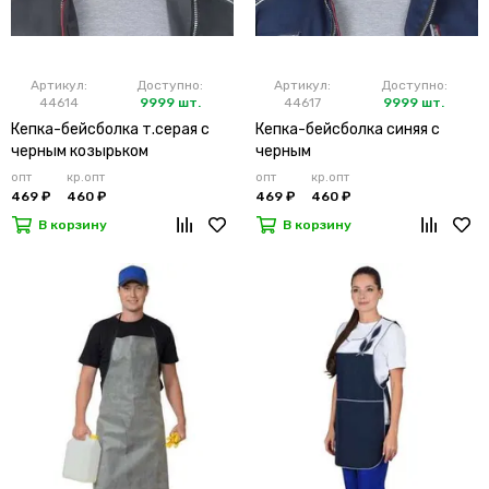
Артикул:
Доступно:
Артикул:
Доступно:
44614
9999 шт.
44617
9999 шт.
Кепка-бейсболка т.серая с
Кепка-бейсболка синяя с
черным козырьком
черным
опт
кр.опт
опт
кр.опт
469 ₽
460 ₽
469 ₽
460 ₽
В корзину
В корзину