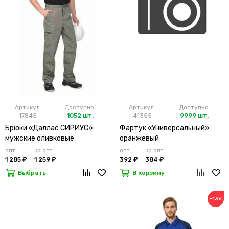
Артикул:
Доступно:
Артикул:
Доступно:
17845
1052 шт.
41355
9999 шт.
Брюки «Даллас СИРИУС»
Фартук «Универсальный»
мужские оливковые
оранжевый
опт
кр.опт
опт
кр.опт
1 285 ₽
1 259 ₽
392 ₽
384 ₽
Выбрать
В корзину
−13%