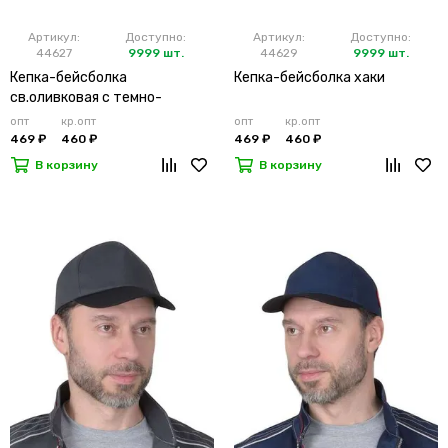
Артикул:
Доступно:
Артикул:
Доступно:
44627
9999 шт.
44629
9999 шт.
Кепка-бейсболка
Кепка-бейсболка хаки
св.оливковая с темно-
оливковым козырьком
опт
кр.опт
опт
кр.опт
(тк.PANACOTTA)
469 ₽
460 ₽
469 ₽
460 ₽
В корзину
В корзину