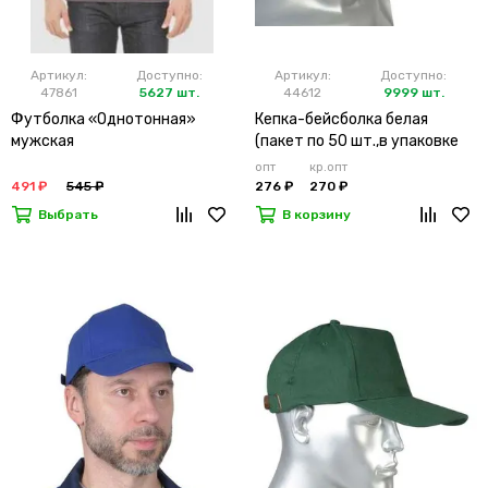
Артикул:
Доступно:
Артикул:
Доступно:
47861
5627 шт.
44612
9999 шт.
Футболка «Однотонная»
Кепка-бейсболка белая
мужская
(пакет по 50 шт.,в упаковке
200 шт.)
опт
кр.опт
491 ₽
545 ₽
276 ₽
270 ₽
Выбрать
В корзину