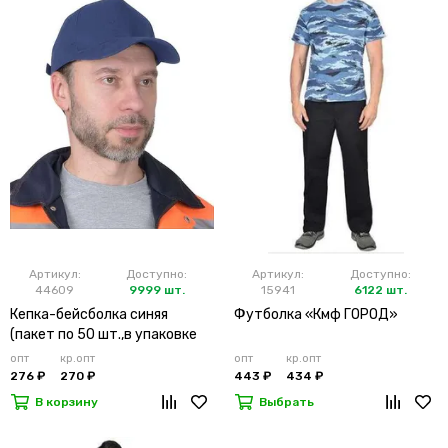
Артикул:
Доступно:
Артикул:
Доступно:
44609
9999 шт.
15941
6122 шт.
Кепка-бейсболка синяя
Футболка «Кмф ГОРОД»
(пакет по 50 шт.,в упаковке
200 шт.)
опт
кр.опт
опт
кр.опт
276 ₽
270 ₽
443 ₽
434 ₽
В корзину
Выбрать