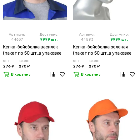
Артикул:
Доступно:
Артикул:
Доступно:
44637
9999 шт.
44593
9999 шт.
Кепка-бейсболка василёк
Кепка-бейсболка зелёная
(пакет по 50 шт.,в упаковке
(пакет по 50 шт.,в упаковке
200 шт.)
200 шт.)
опт
кр.опт
опт
кр.опт
276 ₽
270 ₽
276 ₽
270 ₽
В корзину
В корзину