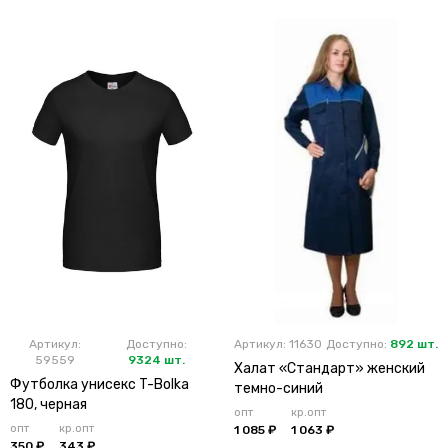
Артикул:
Доступно:
Артикул: 11630
Доступно:
892 шт.
59559
9324 шт.
Халат «Стандарт» женский
Футболка унисекс T-Bolka
темно-синий
180, черная
опт
кр.опт
опт
кр.опт
1 085 ₽
1 063 ₽
350 ₽
343 ₽