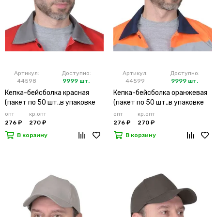
Артикул:
Доступно:
Артикул:
Доступно:
44598
9999 шт.
44599
9999 шт.
Кепка-бейсболка красная
Кепка-бейсболка оранжевая
(пакет по 50 шт.,в упаковке
(пакет по 50 шт.,в упаковке
200 шт.)
200 шт.)
опт
кр.опт
опт
кр.опт
276 ₽
270 ₽
276 ₽
270 ₽
В корзину
В корзину