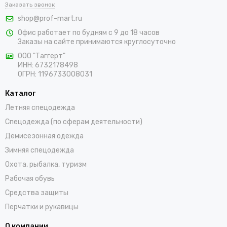
В интернет-магазине «ПрофМарт» можно купить летнюю
Заказать звонок
одежду для рабочих. Ассортимент расширен актуальными
shop@prof-mart.ru
предложениями по товарам для мужчин и женщин. Мы
Офис работает по будням с 9 до 18 часов
предлагаем выбрать костюмы, комбинезоны, куртки, халаты,
Заказы на сайте принимаются круглосуточно
жилеты, фартуки, головные уборы и трикотажные изделия для
ООО "Таггерт"
работы. Доставка заказов осуществляется по Бору и всей
ИНН: 6732178498
России проверенными транспортными компаниями.
ОГРН: 1196733008031
Каталог
Летняя спецодежда
Спецодежда (по сферам деятельности)
Демисезонная одежда
Зимняя спецодежда
Охота, рыбалка, туризм
Рабочая обувь
Средства защиты
Перчатки и рукавицы
О компании