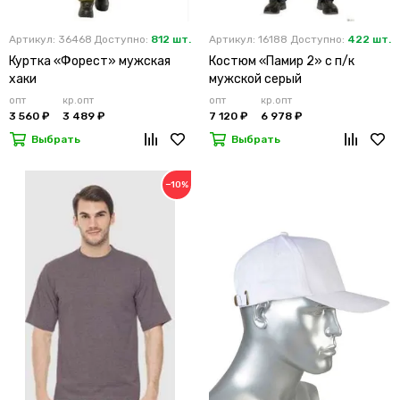
Артикул: 36468
Доступно:
812 шт.
Артикул: 16188
Доступно:
422 шт.
Куртка «Форест» мужская
Костюм «Памир 2» с п/к
хаки
мужской серый
опт
кр.опт
опт
кр.опт
3 560 ₽
3 489 ₽
7 120 ₽
6 978 ₽
Выбрать
Выбрать
−10%