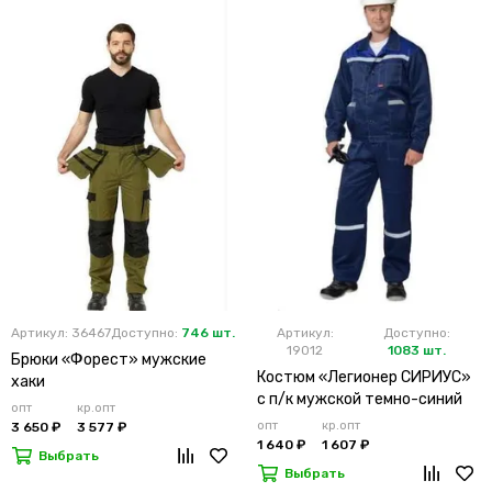
Артикул: 36467
Доступно:
746 шт.
Артикул:
Доступно:
19012
1083 шт.
Брюки «Форест» мужские
Костюм «Легионер СИРИУС»
хаки
с п/к мужской темно-синий
опт
кр.опт
опт
кр.опт
3 650 ₽
3 577 ₽
1 640 ₽
1 607 ₽
Выбрать
Выбрать