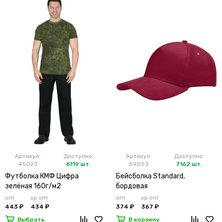
Артикул:
Доступно:
Артикул:
Доступно:
45023
6119 шт.
59053
7162 шт.
Футболка КМФ Цифра
Бейсболка Standard,
зелёная 160г/м2
бордовая
опт
кр.опт
опт
кр.опт
443 ₽
434 ₽
374 ₽
367 ₽
Выбрать
В корзину