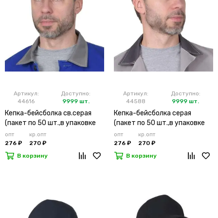
Артикул:
Доступно:
Артикул:
Доступно:
44616
9999 шт.
44588
9999 шт.
Кепка-бейсболка св.серая
Кепка-бейсболка серая
(пакет по 50 шт.,в упаковке
(пакет по 50 шт.,в упаковке
200 шт.)
200 шт.)
опт
кр.опт
опт
кр.опт
276 ₽
270 ₽
276 ₽
270 ₽
В корзину
В корзину