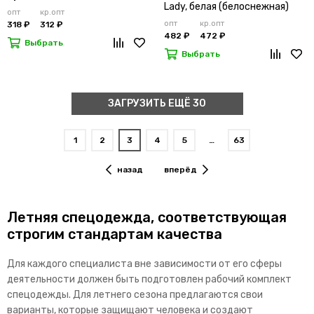
Lady, белая (белоснежная)
опт
кр.опт
опт
кр.опт
318 ₽
312 ₽
482 ₽
472 ₽
Выбрать
Выбрать
ЗАГРУЗИТЬ ЕЩЁ 30
1
2
3
4
5
…
63
назад
вперёд
Летняя спецодежда, соответствующая
строгим стандартам качества
Для каждого специалиста вне зависимости от его сферы
деятельности должен быть подготовлен рабочий комплект
спецодежды. Для летнего сезона предлагаются свои
варианты, которые защищают человека и создают