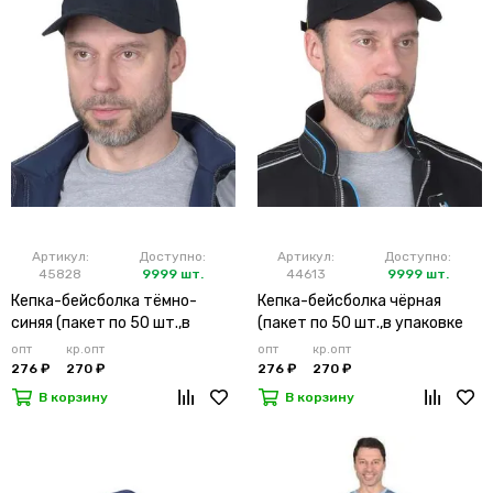
Артикул:
Доступно:
Артикул:
Доступно:
45828
9999 шт.
44613
9999 шт.
Кепка-бейсболка тёмно-
Кепка-бейсболка чёрная
синяя (пакет по 50 шт.,в
(пакет по 50 шт.,в упаковке
упаковке 200 шт.)
200 шт.)
опт
кр.опт
опт
кр.опт
276 ₽
270 ₽
276 ₽
270 ₽
В корзину
В корзину