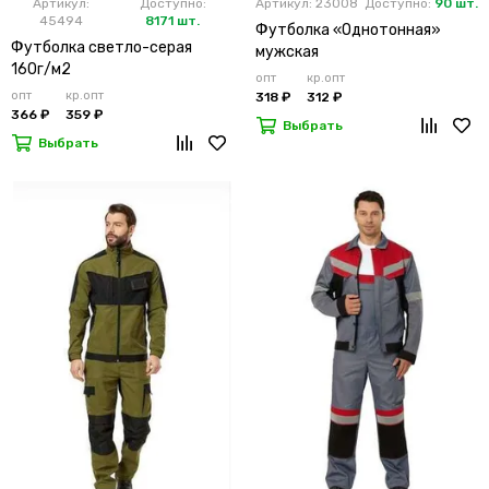
Артикул:
Доступно:
Артикул: 23008
Доступно:
90 шт.
45494
8171 шт.
Футболка «Однотонная»
Футболка светло-серая
мужская
160г/м2
опт
кр.опт
опт
кр.опт
318 ₽
312 ₽
366 ₽
359 ₽
Выбрать
Выбрать