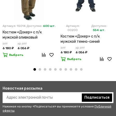
Артикул: 15014
Доступно:
600 шт.
Артикул:
Доступно:
00200
554 шт.
Костюм «Докер» с п/к
Костюм «Докер» с п/к
мужской оливковый
мужской темно-синий
опт
кр.опт
опт
кр.опт
6 180 ₽
6 056 ₽
6 180 ₽
6 056 ₽
Выбрать
Выбрать
Новостная рассылка
Подписаться
Нажимая на кнопку «Подписаться» вы принимаете условия
Публичной
оферты
.