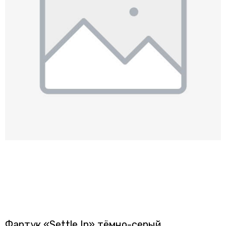
Фартук «Settle In» тёмно-серый