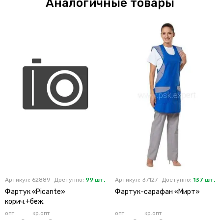
Аналогичные товары
Артикул: 62889
Доступно:
99 шт.
Артикул: 37127
Доступно:
137 шт.
Фартук «Picante»
Фартук-сарафан «Мирт»
корич.+беж.
опт
кр.опт
опт
кр.опт