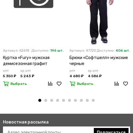
Артикул: 62618
Доступно:
196 шт.
Артикул: 47720
Доступно:
406 шт.
Куртка «Fury» мужская
Брюки «Софтшелл» мужские
демисезонная графит
черные
опт
кр.опт
опт
кр.опт
5 350 ₽
5 243 ₽
4 680 ₽
4 586 ₽
Выбрать
Выбрать
Новостная рассылка
Подписаться